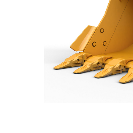
Godet À Usage Normal 1800 Mm (71 In) : 540-4110
Ava
Modifier le modèle