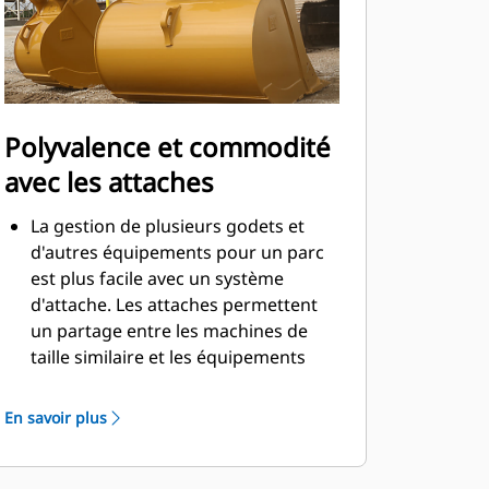
Polyvalence et commodité
avec les attaches
La gestion de plusieurs godets et
d'autres équipements pour un parc
est plus facile avec un système
d'attache. Les attaches permettent
un partage entre les machines de
taille similaire et les équipements
peuvent être changés en quelques
secondes sans quitter la sécurité de
En savoir plus
la cabine.
Les godets pouvant être fixés
directement sur la machine sont