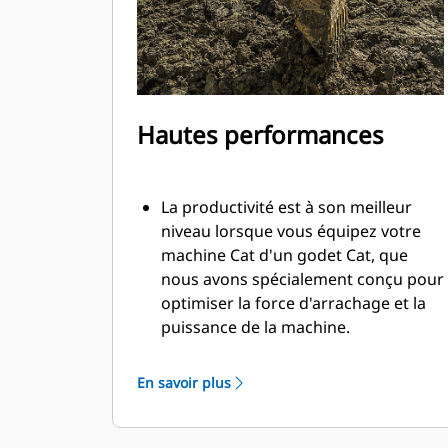
Hautes performances
La productivité est à son meilleur
niveau lorsque vous équipez votre
machine Cat d'un godet Cat, que
nous avons spécialement conçu pour
optimiser la force d'arrachage et la
puissance de la machine.
Le profil d'enveloppe à rayon double
améliore le flux des matières dans le
En savoir plus
godet. Le dégagement de talon accru
garantit que le fond du godet ne
frotte pas, ce qui réduit les coûts