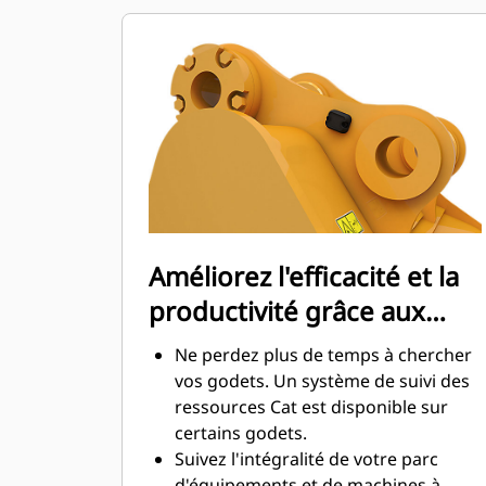
d'entretien.
La consommation de carburant est
maximale lors de l'excavation. Les
godets Cat sont conçus pour creuser
dans les matériaux rapidement afin
d'améliorer l'efficacité de
fonctionnement globale de votre
machine.
Chargez plus de matière plus
rapidement. La forme et les barres
Améliorez l'efficacité et la
latérales du godet permettent une
productivité grâce aux
rétention optimale des matériaux
dans le godet à chaque charge.
technologies Cat Connect
Ne perdez plus de temps à chercher
intégrées
vos godets. Un système de suivi des
ressources Cat est disponible sur
certains godets.
Suivez l'intégralité de votre parc
d'équipements et de machines à