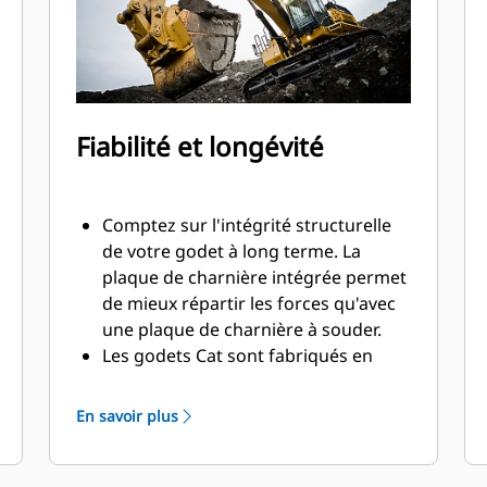
Fiabilité et longévité
Comptez sur l'intégrité structurelle
de votre godet à long terme. La
plaque de charnière intégrée permet
de mieux répartir les forces qu'avec
une plaque de charnière à souder.
Les godets Cat sont fabriqués en
acier d'une grande robustesse et
sont résistants à l'abrasion, en
En savoir plus
particulier dans les zones d'usure
excessive.
Avec les outils d'attaque du sol Cat