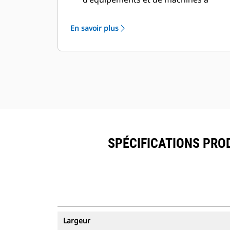
partir d'une seule source. Les godets
équipés du système de suivi des
En savoir plus
ressources peuvent être visualisés
®
dans VisionLink
avec les
™
équipements dotés de Product Link
.
Sécurisez vos ressources. Les godets
équipés du système de suivi des
ressources envoient une alerte s'ils
quittent les limites d'un site, faciles à
définir.
SPÉCIFICATIONS PROD
Largeur