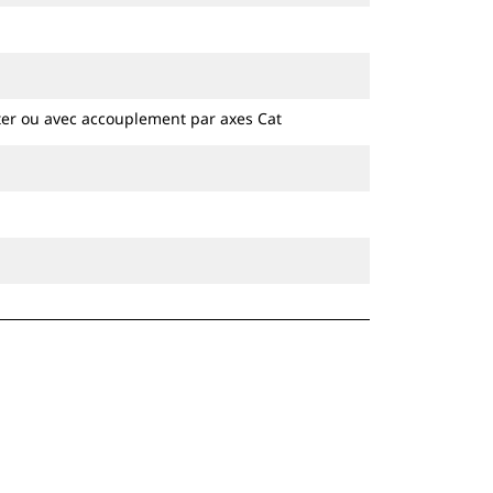
Les attaches spéciales CW sont
disponibles pour toutes les pelles
hydrauliques à chaines et sur pneus.
ter ou avec accouplement par axes Cat