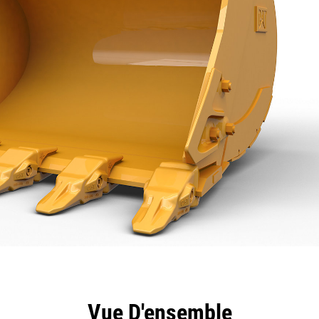
ntages
Spécifications
Outils
Présentation
Vue D'ensemble