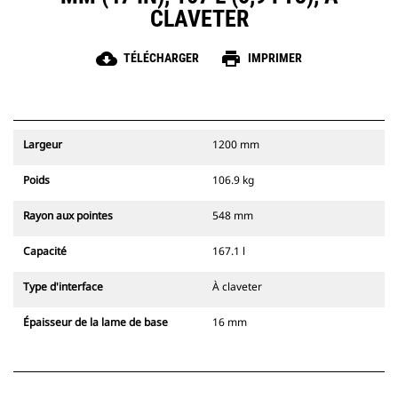
CLAVETER
cloud_download
print
TÉLÉCHARGER
IMPRIMER
Largeur
1200 mm
Poids
106.9 kg
Rayon aux pointes
548 mm
Capacité
167.1 l
Type d'interface
À claveter
Épaisseur de la lame de base
16 mm