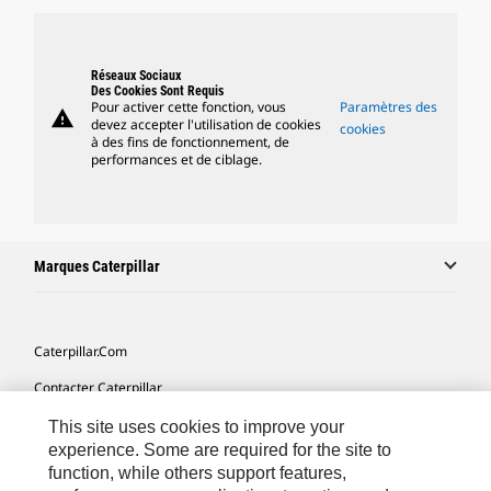
Réseaux Sociaux
Des Cookies Sont Requis
Pour activer cette fonction, vous
Paramètres des
warning
devez accepter l'utilisation de cookies
cookies
à des fins de fonctionnement, de
performances et de ciblage.
Marques Caterpillar
Caterpillar.com
Contacter Caterpillar
Mes Préférences Marketing
This site uses cookies to improve your
experience. Some are required for the site to
Plan Du Site
function, while others support features,