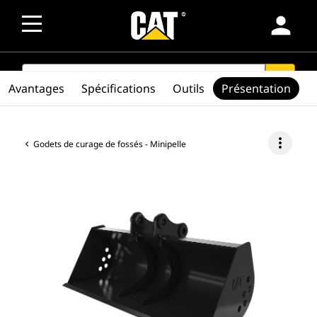
person
SEARCH
search
Avantages
Spécifications
Outils
Présentation
more_vert
Godets de curage de fossés - Minipelle