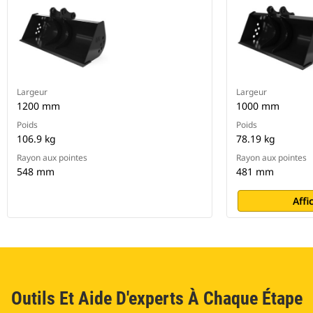
Largeur
Largeur
1200 mm
1000 mm
Poids
Poids
106.9 kg
78.19 kg
Rayon aux pointes
Rayon aux pointes
548 mm
481 mm
Affi
Outils Et Aide D'experts À Chaque Étape