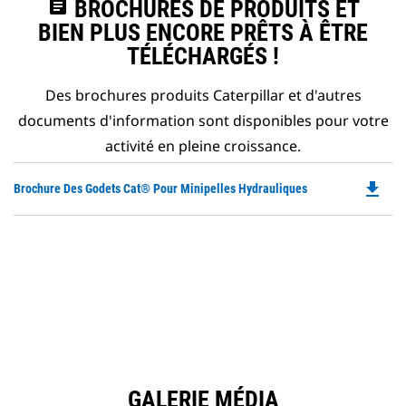
assignment
BROCHURES DE PRODUITS ET
BIEN PLUS ENCORE PRÊTS À ÊTRE
TÉLÉCHARGÉS !
Des brochures produits Caterpillar et d'autres
documents d'information sont disponibles pour votre
activité en pleine croissance.
file_download
Do
Brochure Des Godets Cat® Pour Minipelles Hydrauliques
P
O
in
a
N
Ta
GALERIE MÉDIA