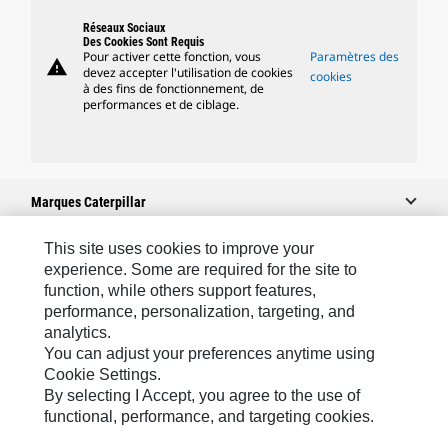
Réseaux Sociaux
Des Cookies Sont Requis
Pour activer cette fonction, vous
Paramètres des
warning
devez accepter l'utilisation de cookies
cookies
à des fins de fonctionnement, de
performances et de ciblage.
Marques Caterpillar
This site uses cookies to improve your
experience. Some are required for the site to
Caterpillar.com
function, while others support features,
performance, personalization, targeting, and
Contacter Caterpillar
analytics.
Mes Préférences Marketing
You can adjust your preferences anytime using
Cookie Settings.
Plan Du Site
By selecting I Accept, you agree to the use of
Cookie Settings
functional, performance, and targeting cookies.
Mentions Légales