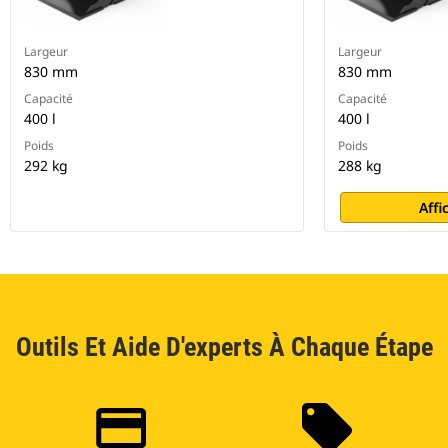
Largeur
Largeur
830 mm
830 mm
Capacité
Capacité
400 l
400 l
Poids
Poids
292 kg
288 kg
Affi
Outils Et Aide D'experts À Chaque Étape