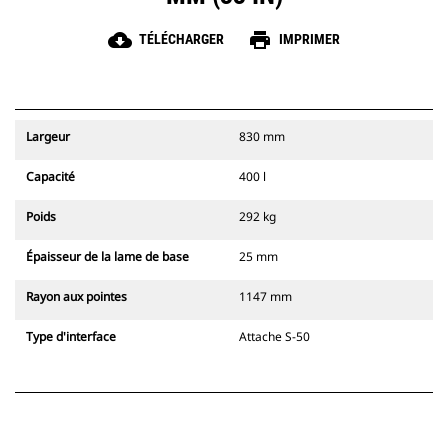
cloud_download
print
TÉLÉCHARGER
IMPRIMER
Largeur
830 mm
Capacité
400 l
Poids
292 kg
Épaisseur de la lame de base
25 mm
Rayon aux pointes
1147 mm
Type d'interface
Attache S-50