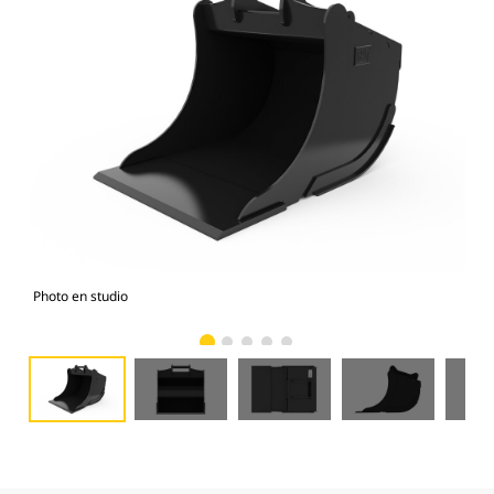
Photo en studio
Vue