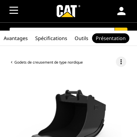
person
SEARCH
search
Avantages
Spécifications
Outils
Présentation
more_vert
Godets de creusement de type nordique