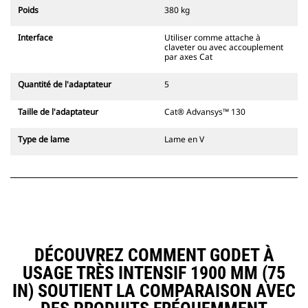
l'accouplement, toujours dans le
Poids
380 kg
champ de vision du conducteur.
Les attaches à accouplement par
Interface
Utiliser comme attache à
axes Cat sont compatibles avec les
claveter ou avec accouplement
pelles hydrauliques à chaînes 311-
par axes Cat
352 et toutes les pelles sur pneus.
Des attaches à largeur de
Quantité de l'adaptateur
5
tranchée sont également
disponibles.
Taille de l'adaptateur
Cat® Advansys™ 130
Les équipements compatibles avec
le système d'attache spéciale CW
Type de lame
Lame en V
utilisent des charnières d'attache
rapide fixes. Les attaches spéciales
CW sont dotées d'un système de
fermeture par cale de verrouillage
pour assurer la fixation des
équipements.
Les attaches spéciales CW sont
disponibles pour toutes les pelles
DÉCOUVREZ COMMENT GODET À
hydrauliques à chaines et sur
USAGE TRÈS INTENSIF 1900 MM (75
pneus.
IN) SOUTIENT LA COMPARAISON AVEC