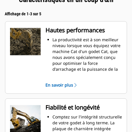
Affichage de 1-3 sur 5
Hautes performances
La productivité est à son meilleur
niveau lorsque vous équipez votre
machine Cat d'un godet Cat, que
nous avons spécialement conçu
pour optimiser la force
d'arrachage et la puissance de la
machine.
Le profil d'enveloppe à rayon
En savoir plus
double améliore le flux des
matières dans le godet. Le
dégagement de talon accru
garantit que le fond du godet ne
Fiabilité et longévité
frotte pas, ce qui réduit les coûts
d'entretien.
Comptez sur l'intégrité structurelle
La consommation de carburant est
de votre godet à long terme. La
maximale lors de l'excavation. Les
plaque de charnière intégrée