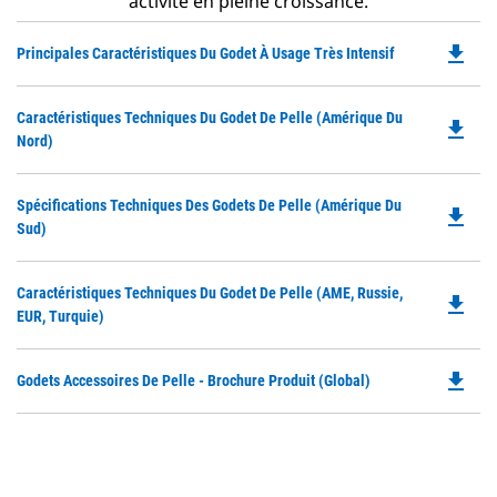
activité en pleine croissance.
file_download
Do
Principales Caractéristiques Du Godet À Usage Très Intensif
P
O
Do
Caractéristiques Techniques Du Godet De Pelle (Amérique Du
in
file_download
P
Nord)
a
O
N
in
Ta
Do
Spécifications Techniques Des Godets De Pelle (Amérique Du
a
file_download
P
Sud)
N
O
Ta
in
Do
Caractéristiques Techniques Du Godet De Pelle (AME, Russie,
a
file_download
P
EUR, Turquie)
N
O
Ta
in
file_download
Do
Godets Accessoires De Pelle - Brochure Produit (Global)
a
P
N
O
Ta
in
a
N