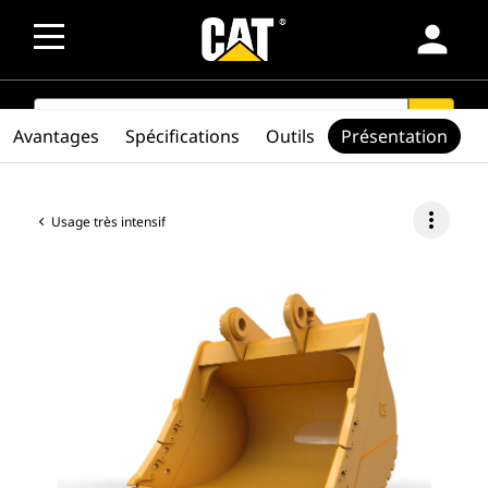
person
SEARCH
search
Avantages
Spécifications
Outils
Présentation
more_vert
Usage très intensif