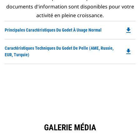
documents d'information sont disponibles pour votre
activité en pleine croissance.
file_download
Do
Principales Caractéristiques Du Godet À Usage Normal
P
O
Do
Caractéristiques Techniques Du Godet De Pelle (AME, Russie,
in
file_download
P
EUR, Turquie)
a
O
N
in
Ta
a
N
Ta
GALERIE MÉDIA