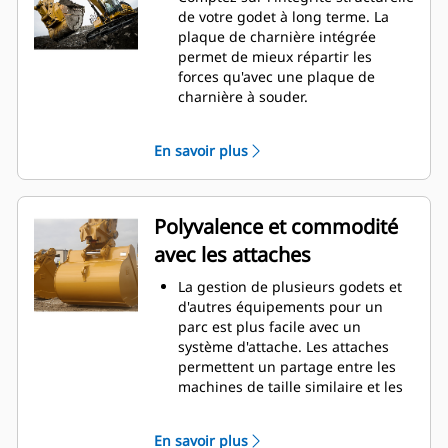
La consommation de carburant est
de votre godet à long terme. La
maximale lors de l'excavation. Les
plaque de charnière intégrée
godets Cat sont conçus pour
permet de mieux répartir les
creuser dans les matériaux
forces qu'avec une plaque de
rapidement afin d'améliorer
charnière à souder.
l'efficacité de fonctionnement
Les godets Cat sont fabriqués en
globale de votre machine.
acier d'une grande robustelle et
En savoir plus
Chargez plus de matière plus
sont résistants à l'abrasion, en
rapidement. La forme et les barres
particulier dans les zones d'usure
latérales du godet permettent une
excessive.
rétention optimale des matériaux
Avec les outils d'attaque du sol Cat
Polyvalence et commodité
dans le godet à chaque charge.
(GET), protégez les zones d'usure
avec les attaches
excessive les plus importantes de
votre godet lorsqu'il entre en
La gestion de plusieurs godets et
contact avec les matériaux.
d'autres équipements pour un
Avec les outils d'attaque du sol
parc est plus facile avec un
Cat
Advansys
(GET), augmentez
®
™
système d'attache. Les attaches
la productivité pour les
permettent un partage entre les
applications exigeantes, facilitez la
machines de taille similaire et les
pénétration dans les tas et
équipements peuvent être
réduisez les temps de cycle.
changés en quelques secondes
Fixez et retirez les pointes en un
En savoir plus
sans quitter la sécurité de la