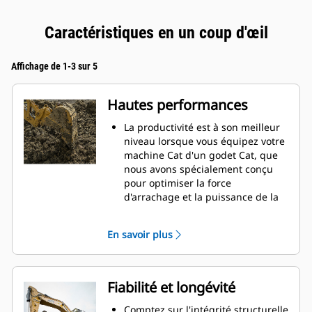
Caractéristiques en un coup d'œil
Affichage de 1-3 sur 5
Hautes performances
La productivité est à son meilleur
niveau lorsque vous équipez votre
machine Cat d'un godet Cat, que
nous avons spécialement conçu
pour optimiser la force
d'arrachage et la puissance de la
machine.
Le profil d'enveloppe à rayon
En savoir plus
double améliore le flux des
matières dans le godet. Le
dégagement de talon accru
garantit que le fond du godet ne
Fiabilité et longévité
frotte pas, ce qui réduit les coûts
d'entretien.
Comptez sur l'intégrité structurelle