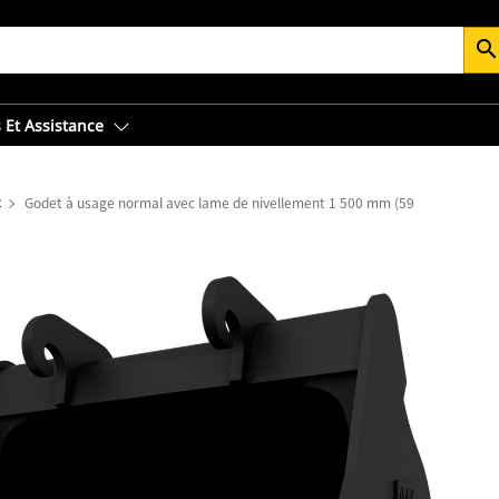
searc
 Et Assistance
t
Godet à usage normal avec lame de nivellement 1 500 mm (59 in)