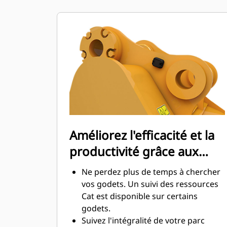
frotte pas, ce qui réduit les coûts
d'entretien.
La consommation de carburant est
maximale lors de l'excavation. Les
godets Cat sont conçus pour creuser
dans les matériaux rapidement afin
d'améliorer l'efficacité de
fonctionnement globale de votre
machine.
Chargez plus de matière plus
rapidement. La forme et les barres
Améliorez l'efficacité et la
latérales du godet permettent une
productivité grâce aux
rétention optimale des matériaux
dans le godet à chaque charge.
technologies Cat Connect
Ne perdez plus de temps à chercher
intégrées
vos godets. Un suivi des ressources
Cat est disponible sur certains
godets.
Suivez l'intégralité de votre parc