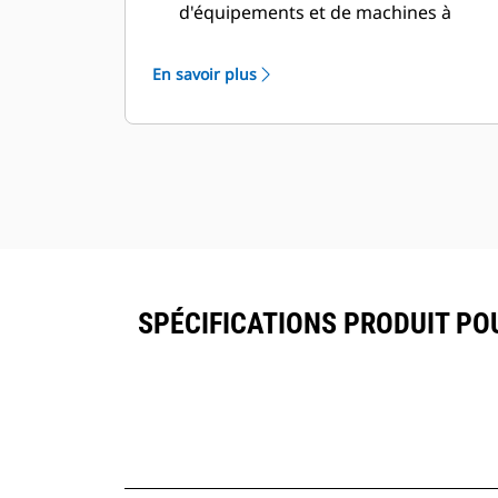
d'équipements et de machines à
partir d'une seule source. Les godets
équipés du suivi des ressources
En savoir plus
peuvent être visualisés dans
®
VisionLink
avec les équipements
™
dotés de Product Link
.
Sécurisez vos ressources. Les godets
équipés du suivi des ressources
envoient une alerte s'ils quittent les
limites d'un site faciles à définir.
SPÉCIFICATIONS PRODUIT PO