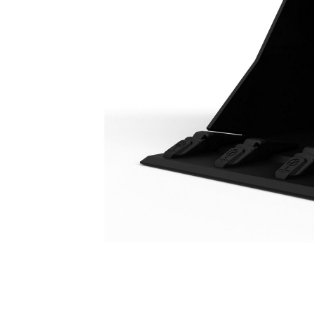
Godet À Usage Normal Avec Lame De Nivellement 1 500 Mm (59 In)
Ava
Modifier le modèle