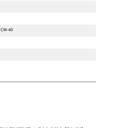
équipements.
Les attaches spéciales CW sont
disponibles pour toutes les pelles
hydrauliques à chaines et sur pneus.
e CW-40