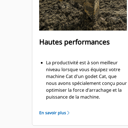
Hautes performances
La productivité est à son meilleur
niveau lorsque vous équipez votre
machine Cat d'un godet Cat, que
nous avons spécialement conçu pour
optimiser la force d'arrachage et la
puissance de la machine.
Le profil d'enveloppe à rayon double
améliore le flux des matières dans le
En savoir plus
godet. Le dégagement de talon accru
garantit que le fond du godet ne