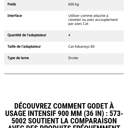
l'accouplement, toujours dans le
Poids
600 kg
champ de vision du conducteur.
Les attaches à accouplement par
Interface
Utiliser comme attache à
axes Cat sont compatibles avec les
claveter ou avec accouplement
pelles hydrauliques à chaînes 311-
par axes Cat
352 et toutes les pelles sur pneus.
Des attaches à largeur de
Quantité de l'adaptateur
4
tranchée sont également
disponibles.
Taille de l'adaptateur
Cat Advansys 80
Les équipements compatibles avec
le système d'attache spéciale CW
Type de lame
Droite
utilisent des charnières d'attache
rapide fixes. Les attaches spéciales
CW sont dotées d'un système de
fermeture par cale de verrouillage
pour assurer la fixation des
équipements.
Les attaches spéciales CW sont
disponibles pour toutes les pelles
DÉCOUVREZ COMMENT GODET À
hydrauliques à chaines et sur
USAGE INTENSIF 900 MM (36 IN) : 573-
pneus.
5002 SOUTIENT LA COMPARAISON