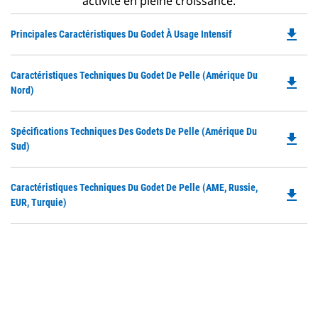
activité en pleine croissance.
file_download
Do
Principales Caractéristiques Du Godet À Usage Intensif
P
O
Do
Caractéristiques Techniques Du Godet De Pelle (Amérique Du
in
file_download
P
Nord)
a
O
N
in
Ta
Do
Spécifications Techniques Des Godets De Pelle (Amérique Du
a
file_download
P
Sud)
N
O
Ta
in
Do
Caractéristiques Techniques Du Godet De Pelle (AME, Russie,
a
file_download
P
EUR, Turquie)
N
O
Ta
in
a
N
Ta