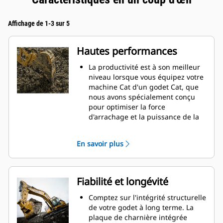
Affichage de 1-3 sur 5
Hautes performances
La productivité est à son meilleur
niveau lorsque vous équipez votre
machine Cat d'un godet Cat, que
nous avons spécialement conçu
pour optimiser la force
d'arrachage et la puissance de la
machine.
Le profil d'enveloppe à rayon
En savoir plus
double améliore le flux des
matières dans le godet. Le
dégagement de talon accru
garantit que le fond du godet ne
Fiabilité et longévité
frotte pas, ce qui réduit les coûts
d'entretien.
Comptez sur l'intégrité structurelle
La consommation de carburant est
de votre godet à long terme. La
maximale lors de l'excavation. Les
plaque de charnière intégrée