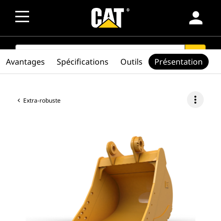
person
SEARCH
search
Avantages
Spécifications
Outils
Présentation
more_vert
Extra-robuste