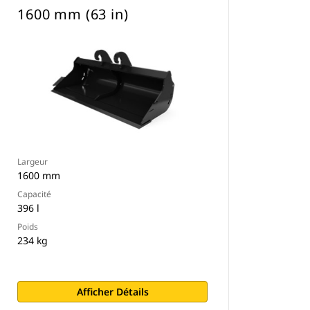
1600 mm (63 in)
Largeur
1600 mm
Capacité
396 l
Poids
234 kg
Afficher Détails