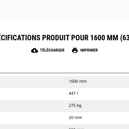
CIFICATIONS PRODUIT POUR 1600 MM (63
cloud_download
print
TÉLÉCHARGER
IMPRIMER
1600 mm
447 l
275 kg
20 mm