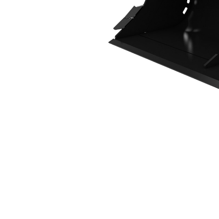
1600 Mm (63 In)
Ava
Modifier le modèle