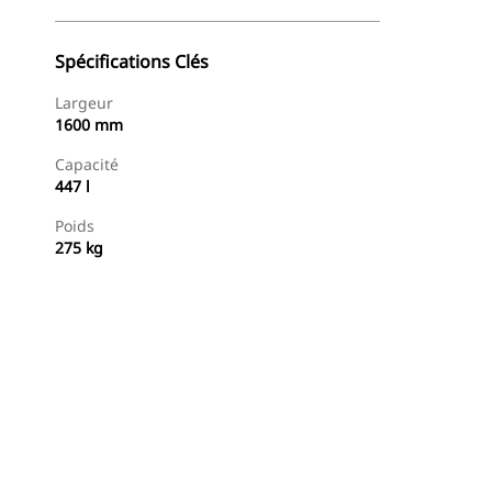
Spécifications Clés
Largeur
1600 mm
Capacité
447 l
Poids
275 kg
Acheter Maintenant
Demander Un Devis