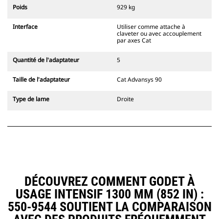
l'accouplement, toujours dans le
Poids
929 kg
champ de vision du conducteur.
Les attaches à accouplement par
Interface
Utiliser comme attache à
axes Cat sont compatibles avec les
claveter ou avec accouplement
pelles hydrauliques à chaînes 311-
par axes Cat
352 et toutes les pelles sur pneus.
Des attaches à largeur de
Quantité de l'adaptateur
5
tranchée sont également
disponibles.
Taille de l'adaptateur
Cat Advansys 90
Les équipements compatibles avec
le système d'attache spéciale CW
Type de lame
Droite
utilisent des charnières d'attache
rapide fixes. Les attaches spéciales
CW sont dotées d'un système de
fermeture par cale de verrouillage
pour assurer la fixation des
équipements.
Les attaches spéciales CW sont
disponibles pour toutes les pelles
DÉCOUVREZ COMMENT GODET À
hydrauliques à chaines et sur
USAGE INTENSIF 1300 MM (852 IN) :
pneus.
550-9544 SOUTIENT LA COMPARAISON