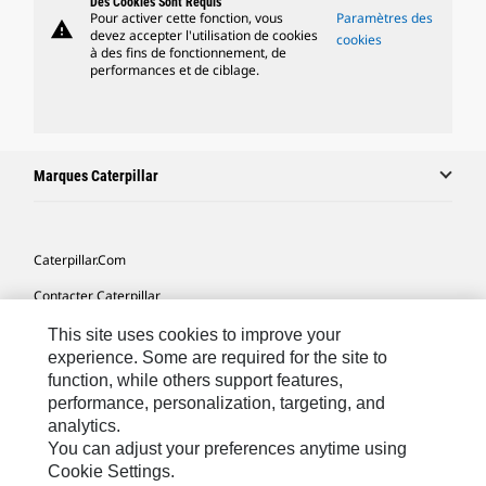
Des Cookies Sont Requis
Pour activer cette fonction, vous
Paramètres des
warning
devez accepter l'utilisation de cookies
cookies
à des fins de fonctionnement, de
performances et de ciblage.
Marques Caterpillar
Caterpillar.com
Contacter Caterpillar
Mes Préférences Marketing
This site uses cookies to improve your
experience. Some are required for the site to
Plan Du Site
function, while others support features,
performance, personalization, targeting, and
Cookie Settings
analytics.
Mentions Légales
You can adjust your preferences anytime using
Cookie Settings.
Confidentialité