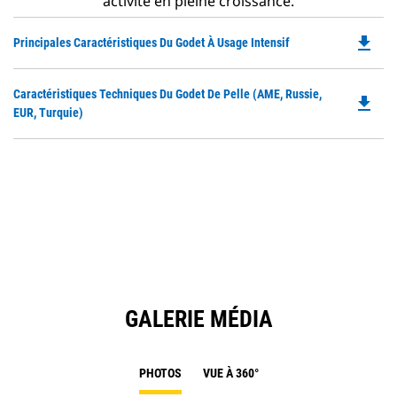
activité en pleine croissance.
file_download
Do
Principales Caractéristiques Du Godet À Usage Intensif
P
O
Do
Caractéristiques Techniques Du Godet De Pelle (AME, Russie,
in
file_download
P
EUR, Turquie)
a
O
N
in
Ta
a
N
Ta
GALERIE MÉDIA
PHOTOS
VUE À 360°