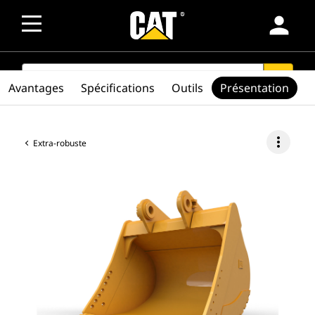
person
SEARCH
search
Avantages
Spécifications
Outils
Présentation
more_vert
Extra-robuste