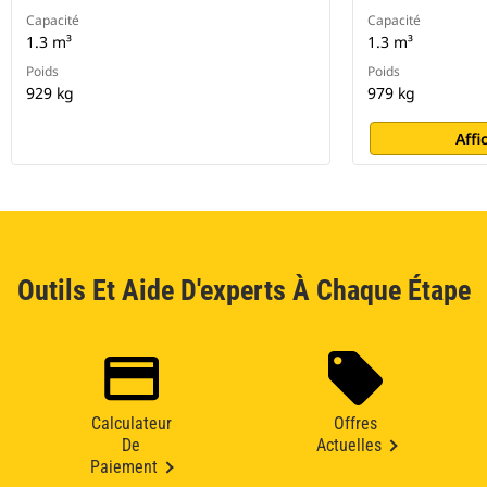
Capacité
Capacité
1.3 m³
1.3 m³
Poids
Poids
929 kg
979 kg
Affi
Outils Et Aide D'experts À Chaque Étape
Calculateur
Offres
De
Actuelles
Paiement