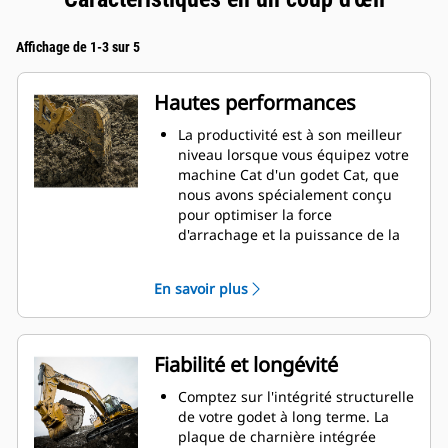
Affichage de 1-3 sur 5
Hautes performances
La productivité est à son meilleur
niveau lorsque vous équipez votre
machine Cat d'un godet Cat, que
nous avons spécialement conçu
pour optimiser la force
d'arrachage et la puissance de la
machine.
Le profil d'enveloppe à rayon
En savoir plus
double améliore le flux des
matières dans le godet. Le
dégagement de talon accru
garantit que le fond du godet ne
Fiabilité et longévité
frotte pas, ce qui réduit les coûts
d'entretien.
Comptez sur l'intégrité structurelle
La consommation de carburant est
de votre godet à long terme. La
maximale lors de l'excavation. Les
plaque de charnière intégrée