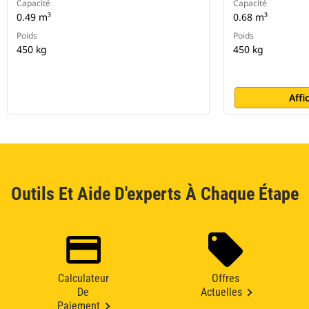
Capacité
Capacité
0.49 m³
0.68 m³
Poids
Poids
450 kg
450 kg
Affi
Outils Et Aide D'experts À Chaque Étape
Calculateur
Offres
De
Actuelles
Paiement