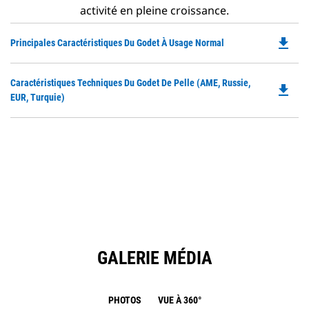
activité en pleine croissance.
file_download
Do
Principales Caractéristiques Du Godet À Usage Normal
P
O
Do
Caractéristiques Techniques Du Godet De Pelle (AME, Russie,
in
file_download
P
EUR, Turquie)
a
O
N
in
Ta
a
N
Ta
GALERIE MÉDIA
PHOTOS
VUE À 360°