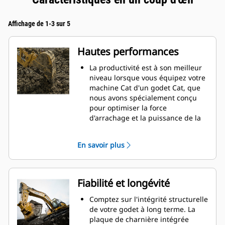
Affichage de 1-3 sur 5
Hautes performances
La productivité est à son meilleur
niveau lorsque vous équipez votre
machine Cat d'un godet Cat, que
nous avons spécialement conçu
pour optimiser la force
d'arrachage et la puissance de la
machine.
Le profil d'enveloppe à rayon
En savoir plus
double améliore le flux des
matières dans le godet. Le
dégagement de talon accru
garantit que le fond du godet ne
Fiabilité et longévité
frotte pas, ce qui réduit les coûts
d'entretien.
Comptez sur l'intégrité structurelle
La consommation de carburant est
de votre godet à long terme. La
maximale lors de l'excavation. Les
plaque de charnière intégrée