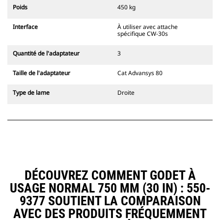
l'accouplement, toujours dans le
Poids
450 kg
champ de vision du conducteur.
Les attaches à accouplement par
Interface
À utiliser avec attache
axes Cat sont compatibles avec les
spécifique CW-30s
pelles hydrauliques à chaînes 311-
352 et toutes les pelles sur pneus.
Quantité de l'adaptateur
3
Des attaches à largeur de
tranchée sont également
Taille de l'adaptateur
Cat Advansys 80
disponibles.
Les équipements compatibles avec
Type de lame
Droite
le système d'attache spéciale CW
utilisent des charnières d'attache
rapide fixes. Les attaches spéciales
CW sont dotées d'un système de
fermeture par cale de verrouillage
pour assurer la fixation des
équipements.
Les attaches spéciales CW sont
DÉCOUVREZ COMMENT GODET À
disponibles pour toutes les pelles
USAGE NORMAL 750 MM (30 IN) : 550-
hydrauliques à chaines et sur
pneus.
9377 SOUTIENT LA COMPARAISON
AVEC DES PRODUITS FRÉQUEMMENT