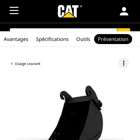
person
SEARCH
search
Avantages
Spécifications
Outils
Présentation
more_vert
Usage courant