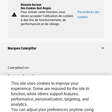
Réseaux Sociaux
Des Cookies Sont Requis
Pour activer cette fonction, vous
Paramètres des
warning
devez accepter l'utilisation de cookies
cookies
à des fins de fonctionnement, de
performances et de ciblage.
Marques Caterpillar
Caterpillar.com
Contacter Caterpillar
This site uses cookies to improve your
Mes Préférences Marketing
experience. Some are required for the site to
Plan Du Site
function, while others support features,
performance, personalization, targeting, and
Cookie Settings
analytics.
Mentions Légales
You can adjust your preferences anytime using