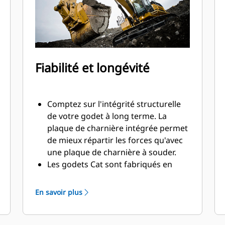
Fiabilité et longévité
Comptez sur l'intégrité structurelle
de votre godet à long terme. La
plaque de charnière intégrée permet
de mieux répartir les forces qu'avec
une plaque de charnière à souder.
Les godets Cat sont fabriqués en
acier haute résistance et sont
résistants à l'abrasion, en particulier
En savoir plus
pour les composants d'usure
excessive.
Protégez les zones d'usure excessive