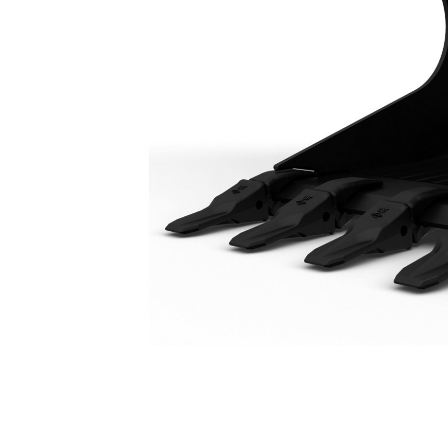
Godet De Structure 2450 Mm (96 In)
Ava
Modifier le modèle