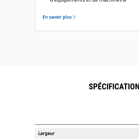
partir d'une seule source. Les godets
équipés du suivi des ressources
En savoir plus
peuvent être visualisés dans
®
VisionLink
avec les équipements
™
dotés de Product Link
.
Sécurisez vos ressources. Les godets
équipés du suivi des ressources
envoient une alerte s'ils quittent les
limites d'un site faciles à définir.
SPÉCIFICATION
Largeur