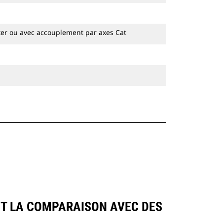
Les attaches spéciales CW sont
disponibles pour toutes les pelles
hydrauliques à chaines et sur pneus.
ter ou avec accouplement par axes Cat
NT LA COMPARAISON AVEC DES