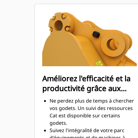
d'entretien.
La consommation de carburant est
maximale lors de l'excavation. Les
godets Cat sont conçus pour creuser
dans les matériaux rapidement afin
d'améliorer l'efficacité de
fonctionnement globale de votre
machine.
Chargez plus de matière plus
rapidement. La forme et les barres
Améliorez l'efficacité et la
latérales du godet permettent une
productivité grâce aux
rétention optimale des matériaux
dans le godet à chaque charge.
technologies Cat Connect
Ne perdez plus de temps à chercher
intégrées
vos godets. Un suivi des ressources
Cat est disponible sur certains
godets.
Suivez l'intégralité de votre parc
d'équipements et de machines à