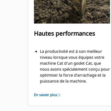
Hautes performances
La productivité est à son meilleur
niveau lorsque vous équipez votre
machine Cat d'un godet Cat, que
nous avons spécialement conçu pour
optimiser la force d'arrachage et la
puissance de la machine.
Le profil d'enveloppe à rayon double
améliore le flux des matières dans le
En savoir plus
godet. Le dégagement de talon accru
garantit que le fond du godet ne
frotte pas, ce qui réduit les coûts