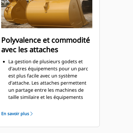
Polyvalence et commodité
avec les attaches
La gestion de plusieurs godets et
d'autres équipements pour un parc
est plus facile avec un système
d'attache. Les attaches permettent
un partage entre les machines de
taille similaire et les équipements
peuvent être changés en quelques
secondes sans quitter la sécurité de
En savoir plus
la cabine.
Les godets pouvant être fixés
directement sur la machine sont