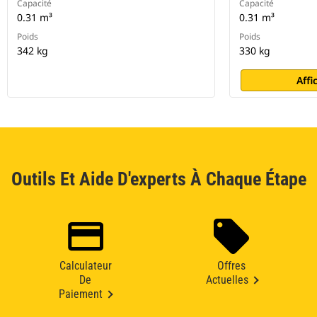
Capacité
Capacité
0.31 m³
0.31 m³
Poids
Poids
342 kg
330 kg
Affi
Outils Et Aide D'experts À Chaque Étape
Calculateur
Offres
De
Actuelles
Paiement