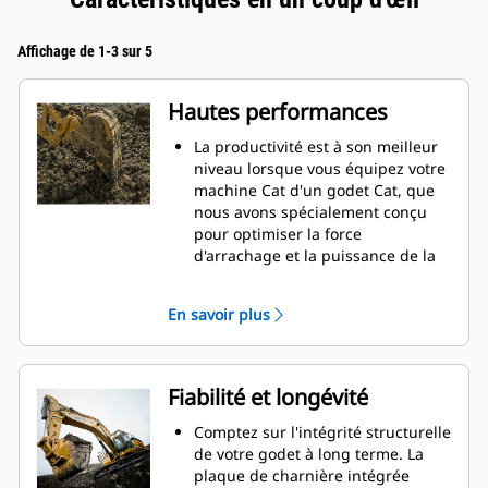
Affichage de 1-3 sur 5
Hautes performances
La productivité est à son meilleur
niveau lorsque vous équipez votre
machine Cat d'un godet Cat, que
nous avons spécialement conçu
pour optimiser la force
d'arrachage et la puissance de la
machine.
Le profil d'enveloppe à rayon
En savoir plus
double améliore le flux des
matières dans le godet. Le
dégagement de talon accru
garantit que le fond du godet ne
Fiabilité et longévité
frotte pas, ce qui réduit les coûts
d'entretien.
Comptez sur l'intégrité structurelle
La consommation de carburant est
de votre godet à long terme. La
maximale lors de l'excavation. Les
plaque de charnière intégrée