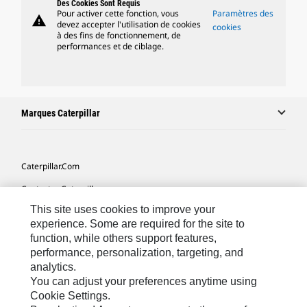
Des Cookies Sont Requis
Pour activer cette fonction, vous
Paramètres des
warning
devez accepter l'utilisation de cookies
cookies
à des fins de fonctionnement, de
performances et de ciblage.
Marques Caterpillar
Caterpillar.com
Contacter Caterpillar
This site uses cookies to improve your
Mes Préférences Marketing
experience. Some are required for the site to
Plan Du Site
function, while others support features,
performance, personalization, targeting, and
Cookie Settings
analytics.
Mentions Légales
You can adjust your preferences anytime using
Cookie Settings.
Confidentialité