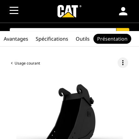
person
SEARCH
search
Avantages
Spécifications
Outils
Présentation
more_vert
Usage courant