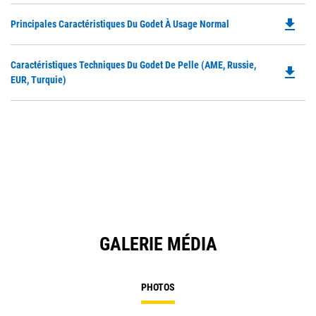
file_download
Do
Principales Caractéristiques Du Godet À Usage Normal
P
O
Do
Caractéristiques Techniques Du Godet De Pelle (AME, Russie,
in
file_download
P
EUR, Turquie)
a
O
N
in
Ta
a
N
Ta
GALERIE MÉDIA
PHOTOS