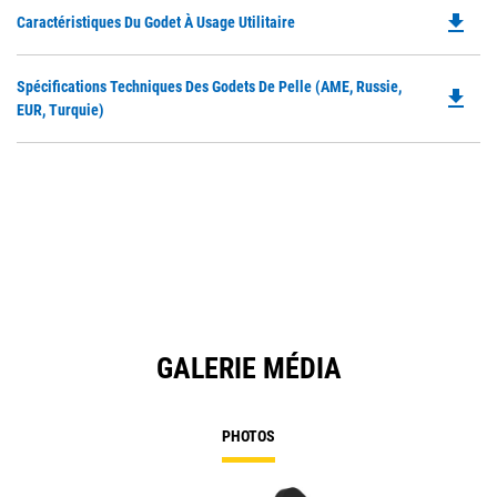
file_download
Do
Caractéristiques Du Godet À Usage Utilitaire
P
O
Do
Spécifications Techniques Des Godets De Pelle (AME, Russie,
in
file_download
P
EUR, Turquie)
a
O
N
in
Ta
a
N
Ta
GALERIE MÉDIA
PHOTOS