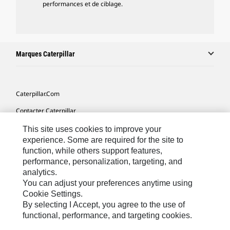
performances et de ciblage.
Marques Caterpillar
Caterpillar.com
Contacter Caterpillar
Mes Préférences Marketing
This site uses cookies to improve your
experience. Some are required for the site to
Plan Du Site
function, while others support features,
performance, personalization, targeting, and
Cookie Settings
analytics.
Mentions Légales
You can adjust your preferences anytime using
Cookie Settings.
Confidentialité
By selecting I Accept, you agree to the use of
functional, performance, and targeting cookies.