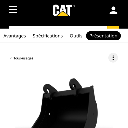
person
SEARCH
search
Avantages
Spécifications
Outils
Présentation
more_vert
Tous-usages