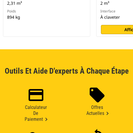
2,31 m³
2 m³
Poids
Interface
894 kg
À claveter
Affi
Outils Et Aide D'experts À Chaque Étape
Calculateur
Offres
De
Actuelles
Paiement