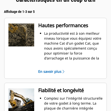
Affichage de 1-3 sur 5
Hautes performances
La productivité est à son meilleur
niveau lorsque vous équipez votre
machine Cat d'un godet Cat, que
nous avons spécialement conçu
pour optimiser la force
d'arrachage et la puissance de la
machine.
Le profil d'enveloppe à rayon
En savoir plus
double améliore le flux des
matières dans le godet. Le
dégagement de talon accru
garantit que le fond du godet ne
Fiabilité et longévité
frotte pas, ce qui réduit les coûts
d'entretien.
Comptez sur l'intégrité structurelle
La consommation de carburant est
de votre godet à long terme. La
maximale lors de l'excavation. Les
plaque de charnière intégrée