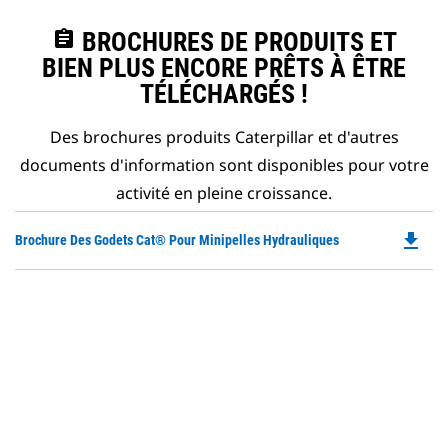
assignment
BROCHURES DE PRODUITS ET
BIEN PLUS ENCORE PRÊTS À ÊTRE
TÉLÉCHARGÉS !
Des brochures produits Caterpillar et d'autres
documents d'information sont disponibles pour votre
activité en pleine croissance.
file_download
Do
Brochure Des Godets Cat® Pour Minipelles Hydrauliques
P
O
in
a
N
Ta