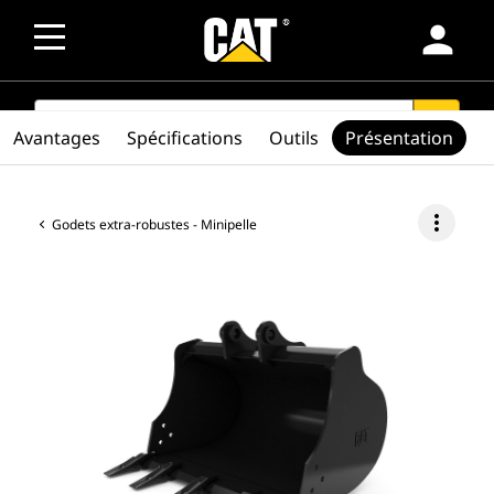
person
SEARCH
search
Avantages
Spécifications
Outils
Présentation
more_vert
Godets extra-robustes - Minipelle