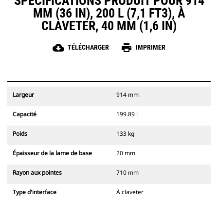
SPÉCIFICATIONS PRODUIT POUR 914
MM (36 IN), 200 L (7,1 FT3), À
CLAVETER, 40 MM (1,6 IN)
cloud_download
print
TÉLÉCHARGER
IMPRIMER
Largeur
914 mm
Capacité
199.89 l
Poids
133 kg
Épaisseur de la lame de base
20 mm
Rayon aux pointes
710 mm
Type d'interface
À claveter