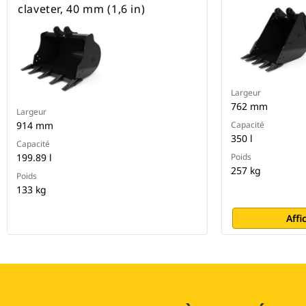
claveter, 40 mm (1,6 in)
Largeur
762 mm
Largeur
914 mm
Capacité
350 l
Capacité
199.89 l
Poids
257 kg
Poids
133 kg
Affi