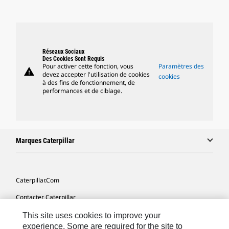
Réseaux Sociaux
Des Cookies Sont Requis
Pour activer cette fonction, vous
Paramètres des
warning
devez accepter l'utilisation de cookies
cookies
à des fins de fonctionnement, de
performances et de ciblage.
Marques Caterpillar
Caterpillar.com
Contacter Caterpillar
Mes Préférences Marketing
This site uses cookies to improve your
experience. Some are required for the site to