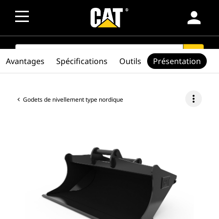
person
SEARCH
search
Avantages
Spécifications
Outils
Présentation
more_vert
Godets de nivellement type nordique