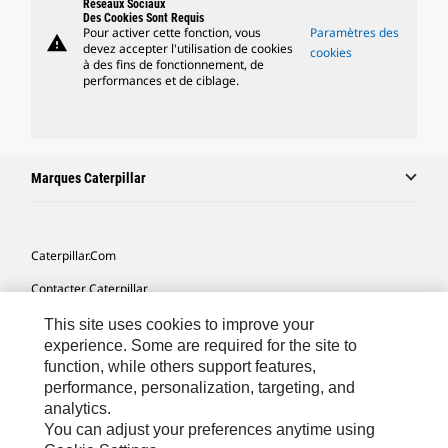
Réseaux Sociaux
Des Cookies Sont Requis
Pour activer cette fonction, vous
Paramètres des
warning
devez accepter l'utilisation de cookies
cookies
à des fins de fonctionnement, de
performances et de ciblage.
Marques Caterpillar
Caterpillar.com
Contacter Caterpillar
Mes Préférences Marketing
This site uses cookies to improve your
experience. Some are required for the site to
Plan Du Site
function, while others support features,
performance, personalization, targeting, and
Cookie Settings
analytics.
Mentions Légales
You can adjust your preferences anytime using