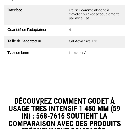
loquet secondaire de
l'accouplement, toujours dans le
Interface
Utiliser comme attache à
champ de vision du conducteur.
claveter ou avec accouplement
Les attaches à accouplement par
par axes Cat
axes Cat sont compatibles avec les
pelles hydrauliques à chaînes 311-
Quantité de l'adaptateur
4
352 et toutes les pelles sur pneus.
Des attaches à largeur de
Taille de l'adaptateur
Cat Advansys 130
tranchée sont également
disponibles.
Type de lame
Lame en V
Les équipements compatibles avec
le système d'attache spéciale CW
utilisent des charnières d'attache
rapide fixes. Les attaches spéciales
CW sont dotées d'un système de
fermeture par cale de verrouillage
pour assurer la fixation des
équipements.
DÉCOUVREZ COMMENT GODET À
Les attaches spéciales CW sont
USAGE TRÈS INTENSIF 1 450 MM (59
disponibles pour toutes les pelles
IN) : 568-7616 SOUTIENT LA
hydrauliques à chaines et sur
pneus.
COMPARAISON AVEC DES PRODUITS