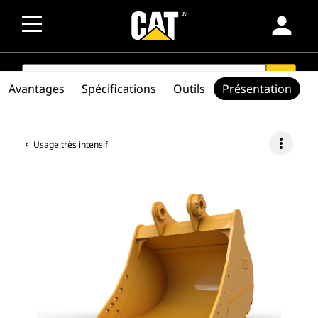
person
SEARCH
search
Avantages
Spécifications
Outils
Présentation
more_vert
Usage très intensif