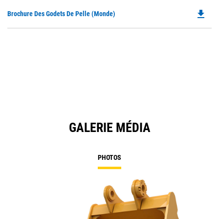
file_download
Do
Brochure Des Godets De Pelle (monde)
P
O
in
a
N
Ta
GALERIE MÉDIA
PHOTOS