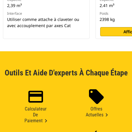
2,39 m³
2.41 m³
Interface
Poids
Utiliser comme attache à claveter ou
2398 kg
avec accouplement par axes Cat
Affi
Outils Et Aide D'experts À Chaque Étape
Calculateur
Offres
De
Actuelles
Paiement