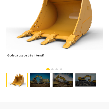
Godet à usage très intensif
Mod
usag