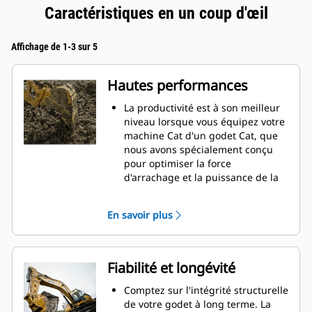
Caractéristiques en un coup d'œil
Affichage de 1-3 sur 5
Hautes performances
La productivité est à son meilleur
niveau lorsque vous équipez votre
machine Cat d'un godet Cat, que
nous avons spécialement conçu
pour optimiser la force
d'arrachage et la puissance de la
machine.
Le profil d'enveloppe à rayon
En savoir plus
double améliore le flux des
matières dans le godet. Le
dégagement de talon accru
garantit que le fond du godet ne
Fiabilité et longévité
frotte pas, ce qui réduit les coûts
d'entretien.
Comptez sur l'intégrité structurelle
La consommation de carburant est
de votre godet à long terme. La