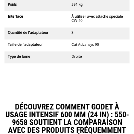
l'accouplement, toujours dans le
Poids
591 kg
champ de vision du conducteur.
Les attaches à accouplement par
Interface
À utiliser avec attache spéciale
axes Cat sont compatibles avec les
CW-40
pelles hydrauliques à chaînes 311-
352 et toutes les pelles sur pneus.
Quantité de l'adaptateur
3
Des attaches à largeur de
tranchée sont également
Taille de l'adaptateur
Cat Advansys 90
disponibles.
Les équipements compatibles avec
Type de lame
Droite
le système d'attache spéciale CW
utilisent des charnières d'attache
rapide fixes. Les attaches spéciales
CW sont dotées d'un système de
fermeture par cale de verrouillage
pour assurer la fixation des
équipements.
Les attaches spéciales CW sont
DÉCOUVREZ COMMENT GODET À
disponibles pour toutes les pelles
USAGE INTENSIF 600 MM (24 IN) : 550-
hydrauliques à chaines et sur
pneus.
9658 SOUTIENT LA COMPARAISON
AVEC DES PRODUITS FRÉQUEMMENT