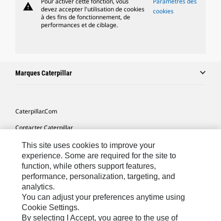
Pour activer cette fonction, vous
Paramètres des
warning
devez accepter l'utilisation de cookies
cookies
à des fins de fonctionnement, de
performances et de ciblage.
Marques Caterpillar
Caterpillar.com
Contacter Caterpillar
Mes Préférences Marketing
This site uses cookies to improve your
experience. Some are required for the site to
Plan Du Site
function, while others support features,
performance, personalization, targeting, and
Cookie Settings
analytics.
Mentions Légales
You can adjust your preferences anytime using
Cookie Settings.
Confidentialité
By selecting I Accept, you agree to the use of