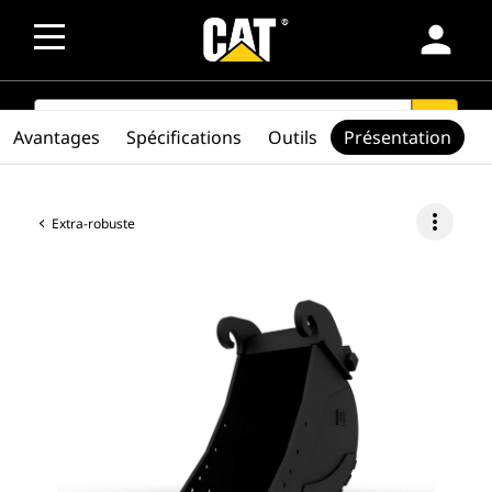
person
SEARCH
search
Avantages
Spécifications
Outils
Présentation
more_vert
Extra-robuste