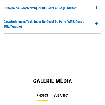
file_download
Do
Principales Caractéristiques Du Godet À Usage Intensif
P
O
Do
Caractéristiques Techniques Du Godet De Pelle (AME, Russie,
in
file_download
P
EUR, Turquie)
a
O
N
in
Ta
a
N
Ta
GALERIE MÉDIA
PHOTOS
VUE À 360°