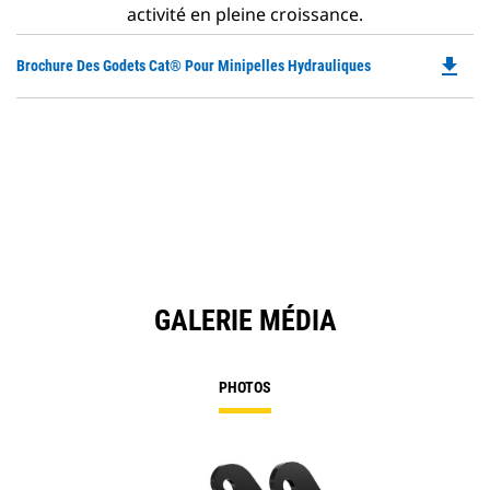
activité en pleine croissance.
file_download
Do
Brochure Des Godets Cat® Pour Minipelles Hydrauliques
P
O
in
a
N
Ta
GALERIE MÉDIA
PHOTOS