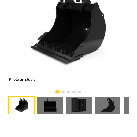
Photo en studio
Vue