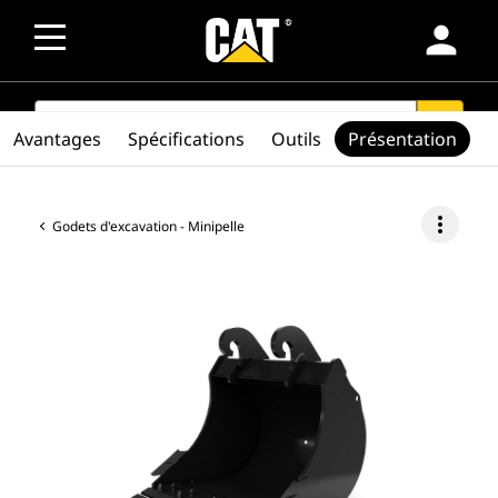
person
SEARCH
search
Avantages
Spécifications
Outils
Présentation
more_vert
Godets d'excavation - Minipelle