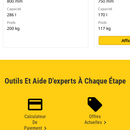
800 mm
750 mm
Capacité
Capacité
286 l
170 l
Poids
Poids
200 kg
117 kg
Affi
Outils Et Aide D'experts À Chaque Étape
Calculateur
Offres
De
Actuelles
Paiement