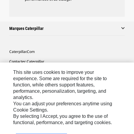
Marques Caterpillar
Caterpillar.com
Contacter Caterpillar
Mes Préférences Marketing
This site uses cookies to improve your
experience. Some are required for the site to
Plan Du Site
function, while others support features,
performance, personalization, targeting, and
Cookie Settings
analytics.
Mentions Légales
You can adjust your preferences anytime using
Cookie Settings.
Confidentialité
By selecting I Accept, you agree to the use of
functional, performance, and targeting cookies.