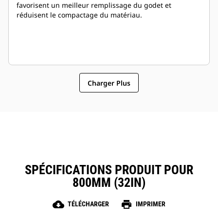
favorisent un meilleur remplissage du godet et
réduisent le compactage du matériau.
Charger Plus
SPÉCIFICATIONS PRODUIT POUR
800MM (32IN)
cloud_download
print
TÉLÉCHARGER
IMPRIMER