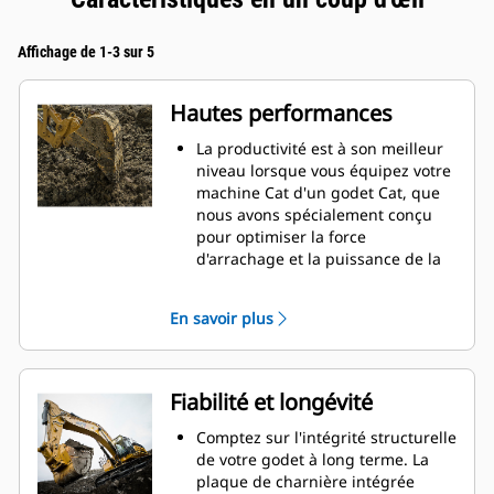
Affichage de 1-3 sur 5
Hautes performances
La productivité est à son meilleur
niveau lorsque vous équipez votre
machine Cat d'un godet Cat, que
nous avons spécialement conçu
pour optimiser la force
d'arrachage et la puissance de la
machine.
Le profil d'enveloppe à rayon
En savoir plus
double améliore le flux des
matières dans le godet. Le
dégagement de talon accru
garantit que le fond du godet ne
Fiabilité et longévité
frotte pas, ce qui réduit les coûts
d'entretien.
Comptez sur l'intégrité structurelle
La consommation de carburant est
de votre godet à long terme. La
maximale lors de l'excavation. Les
plaque de charnière intégrée