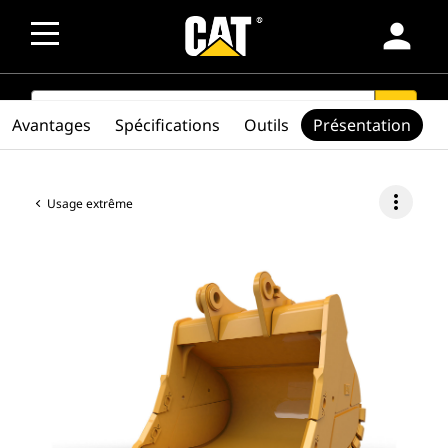
person
SEARCH
search
Avantages
Spécifications
Outils
Présentation
more_vert
Usage extrême