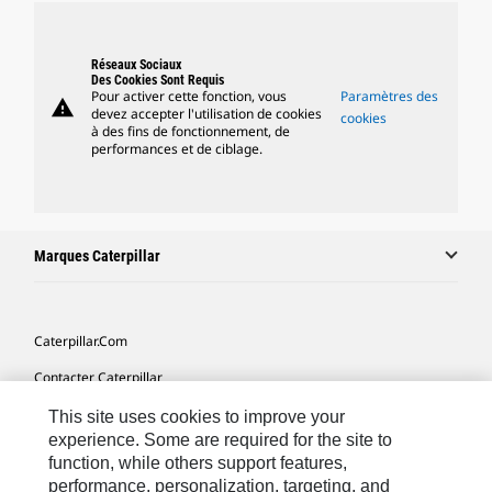
Réseaux Sociaux
Des Cookies Sont Requis
Pour activer cette fonction, vous
Paramètres des
warning
devez accepter l'utilisation de cookies
cookies
à des fins de fonctionnement, de
performances et de ciblage.
Marques Caterpillar
Caterpillar.com
Contacter Caterpillar
Mes Préférences Marketing
This site uses cookies to improve your
experience. Some are required for the site to
Plan Du Site
function, while others support features,
performance, personalization, targeting, and
Cookie Settings