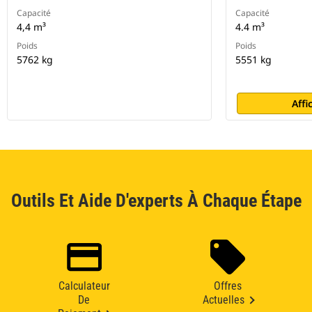
Capacité
Capacité
4,4 m³
4.4 m³
Poids
Poids
5762 kg
5551 kg
Affi
Outils Et Aide D'experts À Chaque Étape
Calculateur
Offres
De
Actuelles