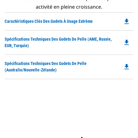
activité en pleine croissance.
file_download
Do
Caractéristiques Clés Des Godets À Usage Extrême
P
O
Do
Spécifications Techniques Des Godets De Pelle (AME, Russie,
in
file_download
P
EUR, Turquie)
a
O
N
in
Ta
Do
Spécifications Techniques Des Godets De Pelle
a
file_download
P
(Australie/Nouvelle-Zélande)
N
O
Ta
in
a
N
Ta