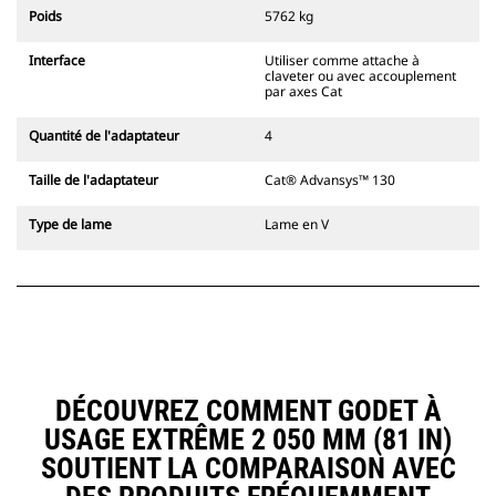
l'accouplement, toujours dans le
Poids
5762 kg
champ de vision du conducteur.
Les attaches à accouplement par
Interface
Utiliser comme attache à
axes Cat sont compatibles avec les
claveter ou avec accouplement
pelles hydrauliques à chaînes 311-
par axes Cat
352 et toutes les pelles sur pneus.
Des attaches à largeur de
Quantité de l'adaptateur
4
tranchée sont également
disponibles.
Taille de l'adaptateur
Cat® Advansys™ 130
Les équipements compatibles avec
le système d'attache spéciale CW
Type de lame
Lame en V
utilisent des charnières d'attache
rapide fixes. Les attaches spéciales
CW sont dotées d'un système de
fermeture par cale de verrouillage
pour assurer la fixation des
équipements.
Les attaches spéciales CW sont
disponibles pour toutes les pelles
DÉCOUVREZ COMMENT GODET À
hydrauliques à chaines et sur
USAGE EXTRÊME 2 050 MM (81 IN)
pneus.
SOUTIENT LA COMPARAISON AVEC