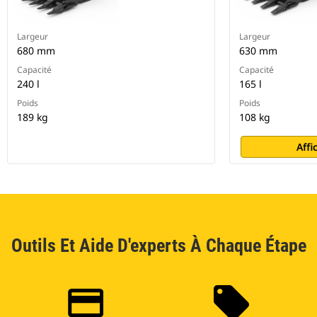
Largeur
Largeur
680 mm
630 mm
Capacité
Capacité
240 l
165 l
Poids
Poids
189 kg
108 kg
Affi
Outils Et Aide D'experts À Chaque Étape