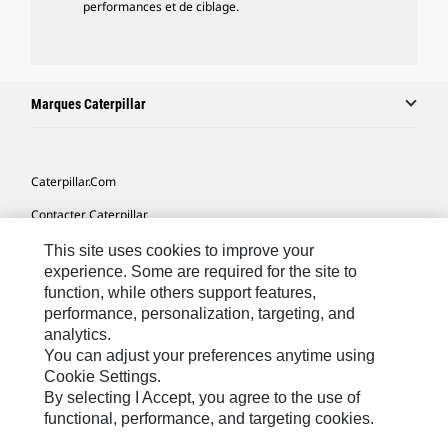
performances et de ciblage.
Marques Caterpillar
Caterpillar.com
Contacter Caterpillar
Mes Préférences Marketing
This site uses cookies to improve your
experience. Some are required for the site to
Plan Du Site
function, while others support features,
performance, personalization, targeting, and
Cookie Settings
analytics.
Mentions Légales
You can adjust your preferences anytime using
Cookie Settings.
Confidentialité
By selecting I Accept, you agree to the use of
functional, performance, and targeting cookies.