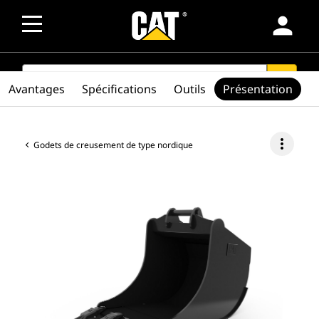
person
SEARCH
search
Avantages
Spécifications
Outils
Présentation
more_vert
Godets de creusement de type nordique