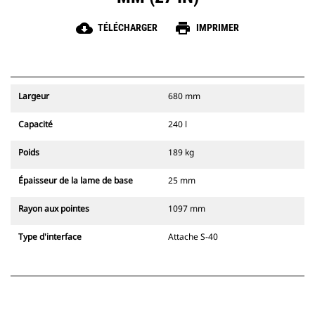
cloud_download
print
TÉLÉCHARGER
IMPRIMER
Largeur
680 mm
Capacité
240 l
Poids
189 kg
Épaisseur de la lame de base
25 mm
Rayon aux pointes
1097 mm
Type d'interface
Attache S-40