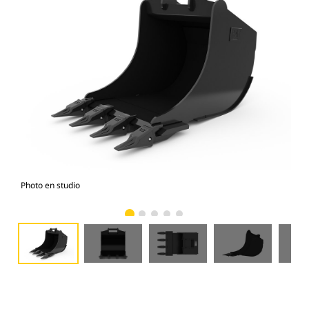
Photo en studio
Vue