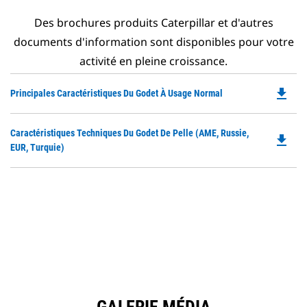
Des brochures produits Caterpillar et d'autres
documents d'information sont disponibles pour votre
activité en pleine croissance.
file_download
Do
Principales Caractéristiques Du Godet À Usage Normal
P
O
Do
Caractéristiques Techniques Du Godet De Pelle (AME, Russie,
in
file_download
P
EUR, Turquie)
a
O
N
in
Ta
a
N
Ta