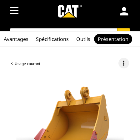
person
SEARCH
search
Avantages
Spécifications
Outils
Présentation
more_vert
Usage courant