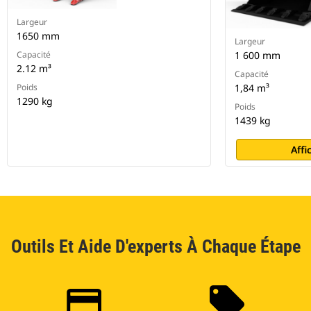
Largeur
1650 mm
Largeur
Capacité
1 600 mm
2.12 m³
Capacité
Poids
1,84 m³
1290 kg
Poids
1439 kg
Affi
Outils Et Aide D'experts À Chaque Étape