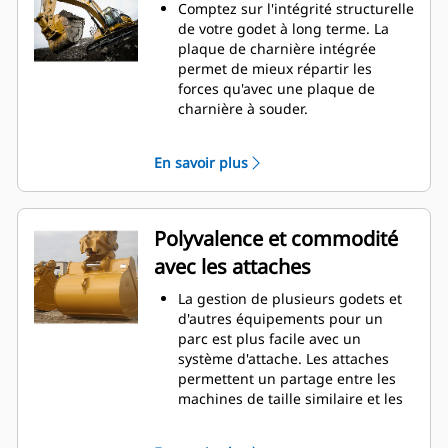
d'entretien.
Comptez sur l'intégrité structurelle
La consommation de carburant est
de votre godet à long terme. La
maximale lors de l'excavation. Les
plaque de charnière intégrée
godets Cat sont conçus pour
permet de mieux répartir les
creuser dans les matériaux
forces qu'avec une plaque de
rapidement afin d'améliorer
charnière à souder.
l'efficacité de fonctionnement
Les godets Cat sont fabriqués en
globale de votre machine.
acier d'une grande robustesse et
En savoir plus
Chargez plus de matière plus
sont résistants à l'abrasion, en
rapidement. La forme et les barres
particulier dans les zones d'usure
latérales du godet permettent une
excessive.
rétention optimale des matériaux
Avec les outils d'attaque du sol Cat
Polyvalence et commodité
dans le godet à chaque charge.
(GET), protégez les zones d'usure
avec les attaches
excessive les plus importantes de
votre godet lorsqu'il entre en
La gestion de plusieurs godets et
contact avec les matériaux.
d'autres équipements pour un
Avec les outils d'attaque du sol
parc est plus facile avec un
Cat
Advansys
(GET), augmentez
®
™
système d'attache. Les attaches
la productivité pour les
permettent un partage entre les
applications exigeantes, facilitez la
machines de taille similaire et les
pénétration dans les tas et
équipements peuvent être
réduisez les temps de cycle.
changés en quelques secondes