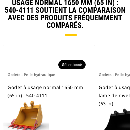
USAGE NORMAL 1650 MM (65 IN) :
pneus.
540-4111 SOUTIENT LA COMPARAISON
AVEC DES PRODUITS FRÉQUEMMENT
COMPARÉS.
Sélectionné
Godets - Pelle hydraulique
Godets - Pelle hy
Godet à usage normal 1650 mm
Godet à usag
(65 in) : 540-4111
lame de nive
(63 in)