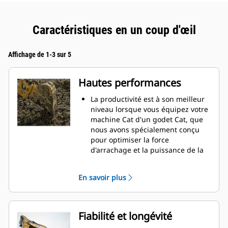
Caractéristiques en un coup d'œil
Affichage de 1-3 sur 5
Hautes performances
La productivité est à son meilleur
niveau lorsque vous équipez votre
machine Cat d'un godet Cat, que
nous avons spécialement conçu
pour optimiser la force
d'arrachage et la puissance de la
machine.
Le profil d'enveloppe à rayon
En savoir plus
double améliore le flux des
matières dans le godet. Le
dégagement de talon accru
garantit que le fond du godet ne
Fiabilité et longévité
frotte pas, ce qui réduit les coûts