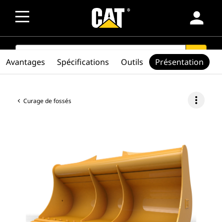
person
SEARCH
search
Avantages
Spécifications
Outils
Présentation
more_vert
Curage de fossés