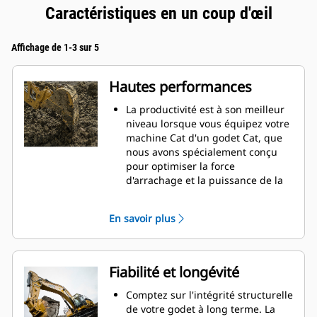
Caractéristiques en un coup d'œil
Affichage de 1-3 sur 5
Hautes performances
La productivité est à son meilleur
niveau lorsque vous équipez votre
machine Cat d'un godet Cat, que
nous avons spécialement conçu
pour optimiser la force
d'arrachage et la puissance de la
machine.
Le profil d'enveloppe à rayon
En savoir plus
double améliore le flux des
matières dans le godet. Le
dégagement de talon accru
garantit que le fond du godet ne
Fiabilité et longévité
frotte pas, ce qui réduit les coûts
d'entretien.
Comptez sur l'intégrité structurelle
La consommation de carburant est
de votre godet à long terme. La