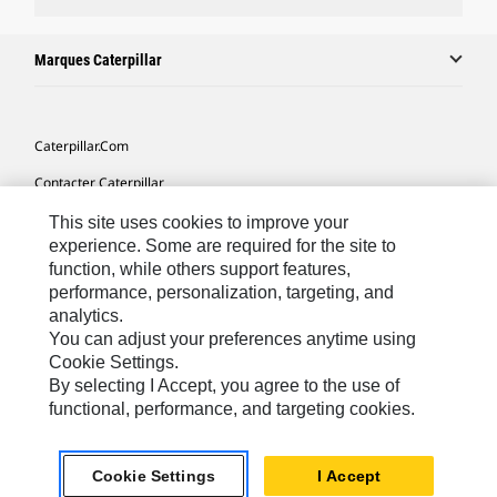
Marques Caterpillar
Caterpillar.com
Contacter Caterpillar
Mes Préférences Marketing
This site uses cookies to improve your
experience. Some are required for the site to
Plan Du Site
function, while others support features,
performance, personalization, targeting, and
Cookie Settings
analytics.
Mentions Légales
You can adjust your preferences anytime using
Cookie Settings.
Confidentialité
By selecting I Accept, you agree to the use of
functional, performance, and targeting cookies.
Africa, Middle East-French
© 2026 Caterpillar. Tous droits réservés
Cookie Settings
I Accept