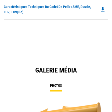
in
Do
Caractéristiques Techniques Du Godet De Pelle (AME, Russie,
a
file_download
P
EUR, Turquie)
N
O
Ta
in
a
N
Ta
GALERIE MÉDIA
PHOTOS