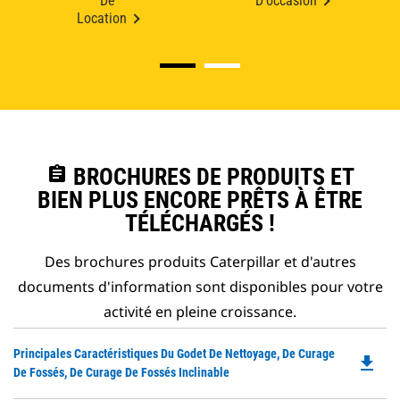
De
D'occasion
Location
assignment
BROCHURES DE PRODUITS ET
BIEN PLUS ENCORE PRÊTS À ÊTRE
TÉLÉCHARGÉS !
Des brochures produits Caterpillar et d'autres
documents d'information sont disponibles pour votre
activité en pleine croissance.
Do
Principales Caractéristiques Du Godet De Nettoyage, De Curage
file_download
P
De Fossés, De Curage De Fossés Inclinable
O