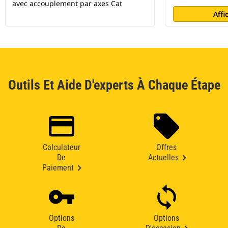
avec accouplement par axes Cat
Affi
Outils Et Aide D'experts À Chaque Étape
Calculateur
Offres
De
Actuelles
Paiement
Options
Options