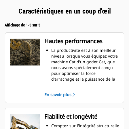
Caractéristiques en un coup d'œil
Affichage de 1-3 sur 5
Hautes performances
La productivité est à son meilleur
niveau lorsque vous équipez votre
machine Cat d'un godet Cat, que
nous avons spécialement conçu
pour optimiser la force
d'arrachage et la puissance de la
machine.
Le profil d'enveloppe à rayon
En savoir plus
double améliore le flux des
matières dans le godet. Le
dégagement de talon accru
garantit que le fond du godet ne
Fiabilité et longévité
frotte pas, ce qui réduit les coûts
d'entretien.
Comptez sur l'intégrité structurelle