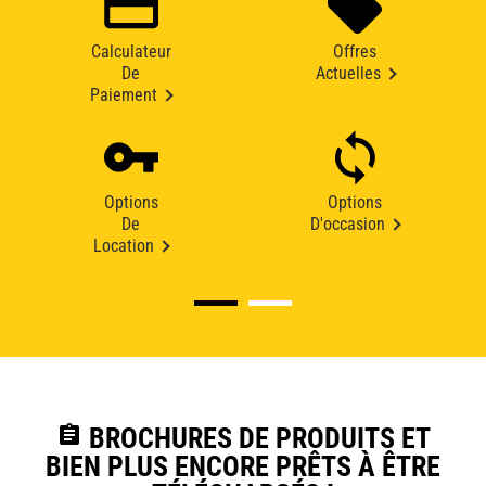
Calculateur
Offres
De
Actuelles
Paiement
Options
Options
De
D'occasion
Location
assignment
BROCHURES DE PRODUITS ET
BIEN PLUS ENCORE PRÊTS À ÊTRE