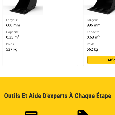
Largeur
Largeur
600 mm
996 mm
Capacité
Capacité
0.35 m³
0.63 m³
Poids
Poids
537 kg
562 kg
Affi
Outils Et Aide D'experts À Chaque Étape