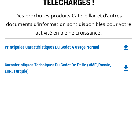
TÉLÉCHARGÉS !
Des brochures produits Caterpillar et d'autres
documents d'information sont disponibles pour votre
activité en pleine croissance.
file_download
Do
Principales Caractéristiques Du Godet À Usage Normal
P
O
Do
Caractéristiques Techniques Du Godet De Pelle (AME, Russie,
in
file_download
P
EUR, Turquie)
a
O
N
in
Ta
a
N
Ta