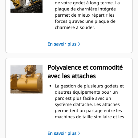
La consommation de carburant est
de votre godet à long terme. La
maximale lors de l'excavation. Les
plaque de charnière intégrée
godets Cat sont conçus pour
permet de mieux répartir les
creuser dans les matériaux
forces qu'avec une plaque de
rapidement afin d'améliorer
charnière à souder.
l'efficacité de fonctionnement
Les godets Cat sont fabriqués en
globale de votre machine.
acier d'une grande robustesse et
En savoir plus
Chargez plus de matière plus
sont résistants à l'abrasion, en
rapidement. La forme et les barres
particulier dans les zones d'usure
latérales du godet permettent une
excessive.
rétention optimale des matériaux
Avec les outils d'attaque du sol Cat
Polyvalence et commodité
dans le godet à chaque charge.
(GET), protégez les zones d'usure
avec les attaches
excessive les plus importantes de
votre godet lorsqu'il entre en
La gestion de plusieurs godets et
contact avec les matériaux.
d'autres équipements pour un
Avec les outils d'attaque du sol
parc est plus facile avec un
Cat
Advansys
(GET), augmentez
®
™
système d'attache. Les attaches
la productivité pour les
permettent un partage entre les
applications exigeantes, facilitez la
machines de taille similaire et les
pénétration dans les tas et
équipements peuvent être
réduisez les temps de cycle.
changés en quelques secondes
Fixez et retirez les pointes en un
En savoir plus
sans quitter la sécurité de la