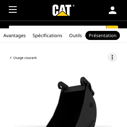
person
SEARCH
search
Avantages
Spécifications
Outils
Présentation
more_vert
Usage courant