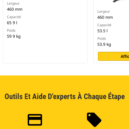
Largeur
460 mm
Largeur
Capacité
460 mm
65 9 l
Capacité
Poids
53.5 l
59 9 kg
Poids
53.9 kg
Affi
Outils Et Aide D'experts À Chaque Étape