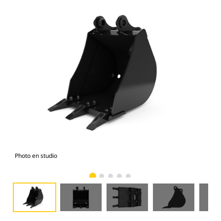
Photo en studio
Vue