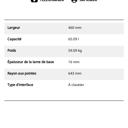
cloud_download
print
Largeur
460 mm
Capacité
65.09 l
Poids
59.09 kg
Épaisseur de la lame de base
16 mm
Rayon aux pointes
643 mm
Type d'interface
À claveter