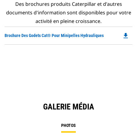
Des brochures produits Caterpillar et d'autres
documents d'information sont disponibles pour votre
activité en pleine croissance.
file_download
Do
Brochure Des Godets Cat® Pour Minipelles Hydrauliques
P
O
in
a
N
Ta
GALERIE MÉDIA
PHOTOS