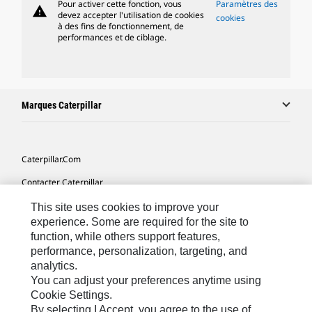
Pour activer cette fonction, vous
Paramètres des
warning
devez accepter l'utilisation de cookies
cookies
à des fins de fonctionnement, de
performances et de ciblage.
Marques Caterpillar
Caterpillar.com
Contacter Caterpillar
Mes Préférences Marketing
This site uses cookies to improve your
experience. Some are required for the site to
Plan Du Site
function, while others support features,
performance, personalization, targeting, and
Cookie Settings
analytics.
Mentions Légales
You can adjust your preferences anytime using
Cookie Settings.
Confidentialité
By selecting I Accept, you agree to the use of