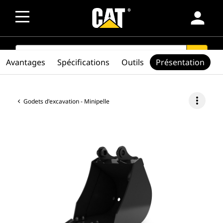
person
SEARCH
search
Avantages
Spécifications
Outils
Présentation
more_vert
Godets d'excavation - Minipelle