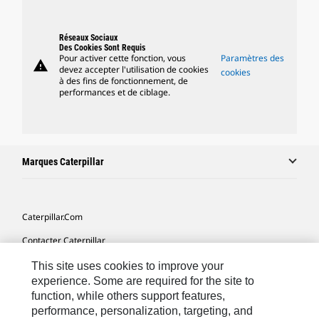
Réseaux Sociaux
Des Cookies Sont Requis
Pour activer cette fonction, vous
Paramètres des
warning
devez accepter l'utilisation de cookies
cookies
à des fins de fonctionnement, de
performances et de ciblage.
Marques Caterpillar
Caterpillar.com
Contacter Caterpillar
Mes Préférences Marketing
This site uses cookies to improve your
experience. Some are required for the site to
Plan Du Site
function, while others support features,
performance, personalization, targeting, and
Cookie Settings