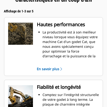
Affichage de 1-3 sur 5
Hautes performances
La productivité est à son meilleur
niveau lorsque vous équipez votre
machine Cat d'un godet Cat, que
nous avons spécialement conçu
pour optimiser la force
d'arrachage et la puissance de la
machine.
Le profil d'enveloppe à rayon
En savoir plus
double améliore le flux des
matières dans le godet. Le
dégagement de talon accru
garantit que le fond du godet ne
Fiabilité et longévité
frotte pas, ce qui réduit les coûts
d'entretien.
Comptez sur l'intégrité structurelle
La consommation de carburant est
de votre godet à long terme. La
maximale lors de l'excavation. Les
plaque de charnière intégrée