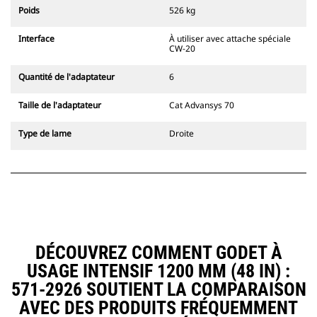
l'accouplement, toujours dans le
Poids
526 kg
champ de vision du conducteur.
Les attaches à accouplement par
Interface
À utiliser avec attache spéciale
axes Cat sont compatibles avec les
CW-20
pelles hydrauliques à chaînes 311-
352 et toutes les pelles sur pneus.
Quantité de l'adaptateur
6
Des attaches à largeur de
tranchée sont également
Taille de l'adaptateur
Cat Advansys 70
disponibles.
Les équipements compatibles avec
Type de lame
Droite
le système d'attache spéciale CW
utilisent des charnières d'attache
rapide fixes. Les attaches spéciales
CW sont dotées d'un système de
fermeture par cale de verrouillage
pour assurer la fixation des
équipements.
Les attaches spéciales CW sont
DÉCOUVREZ COMMENT GODET À
disponibles pour toutes les pelles
USAGE INTENSIF 1200 MM (48 IN) :
hydrauliques à chaines et sur
pneus.
571-2926 SOUTIENT LA COMPARAISON
AVEC DES PRODUITS FRÉQUEMMENT