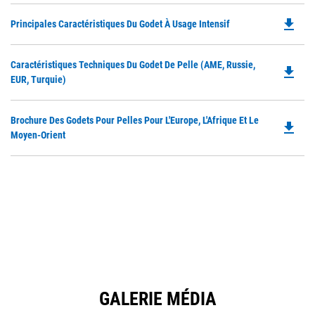
file_download
Do
Principales Caractéristiques Du Godet À Usage Intensif
P
O
Do
Caractéristiques Techniques Du Godet De Pelle (AME, Russie,
in
file_download
P
EUR, Turquie)
a
O
N
in
Ta
Do
Brochure Des Godets Pour Pelles Pour L'Europe, L'Afrique Et Le
a
file_download
P
Moyen-Orient
N
O
Ta
in
a
N
Ta
GALERIE MÉDIA