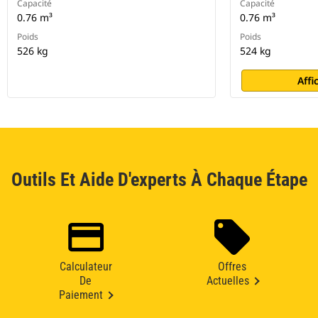
Capacité
Capacité
0.76 m³
0.76 m³
Poids
Poids
526 kg
524 kg
Affi
Outils Et Aide D'experts À Chaque Étape
Calculateur
Offres
De
Actuelles
Paiement