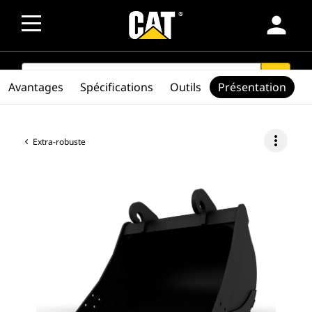
person
SEARCH
search
Avantages
Spécifications
Outils
Présentation
more_vert
Extra-robuste