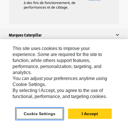
à des fins de fonctionnement, de
performances et de ciblage.
Marques Caterpillar
This site uses cookies to improve your
experience. Some are required for the site to
Caterpillar.com
function, while others support features,
performance, personalization, targeting, and
Contacter Caterpillar
analytics.
Mes Préférences Marketing
You can adjust your preferences anytime using
Cookie Settings.
Plan Du Site
By selecting I Accept, you agree to the use of
Cookie Settings
functional, performance, and targeting cookies.
Mentions Légales
Cookie Settings
I Accept
Confidentialité