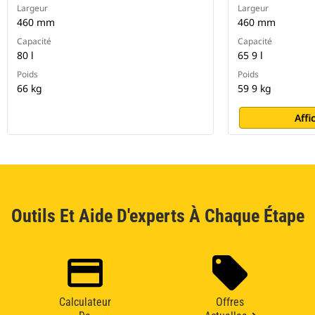
Largeur
Largeur
460 mm
460 mm
Capacité
Capacité
80 l
65 9 l
Poids
Poids
66 kg
59 9 kg
Affi
Outils Et Aide D'experts À Chaque Étape
Calculateur
Offres