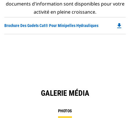
documents d'information sont disponibles pour votre
activité en pleine croissance.
file_download
Do
Brochure Des Godets Cat® Pour Minipelles Hydrauliques
P
O
in
a
N
Ta
GALERIE MÉDIA
PHOTOS