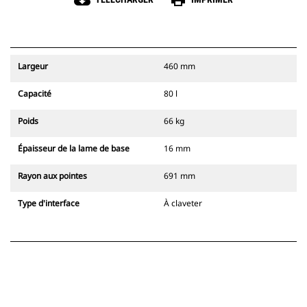
cloud_download
print
Largeur
460 mm
Capacité
80 l
Poids
66 kg
Épaisseur de la lame de base
16 mm
Rayon aux pointes
691 mm
Type d'interface
À claveter