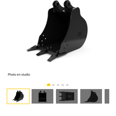
Photo en studio
Vue