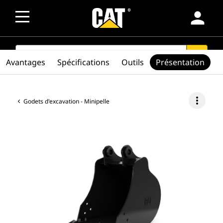
person
SEARCH
search
Avantages
Spécifications
Outils
Présentation
more_vert
Godets d'excavation - Minipelle