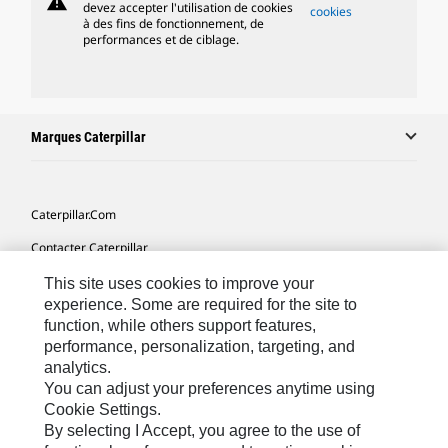
warning
devez accepter l'utilisation de cookies
cookies
à des fins de fonctionnement, de
performances et de ciblage.
Marques Caterpillar
Caterpillar.com
Contacter Caterpillar
Mes Préférences Marketing
This site uses cookies to improve your
experience. Some are required for the site to
Plan Du Site
function, while others support features,
performance, personalization, targeting, and
Cookie Settings
analytics.
Mentions Légales
You can adjust your preferences anytime using
Cookie Settings.
Confidentialité
By selecting I Accept, you agree to the use of