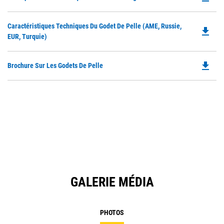
P
O
Do
Caractéristiques Techniques Du Godet De Pelle (AME, Russie,
in
file_download
P
EUR, Turquie)
a
O
N
in
Ta
file_download
Do
Brochure Sur Les Godets De Pelle
a
P
N
O
Ta
in
a
N
Ta
GALERIE MÉDIA
PHOTOS