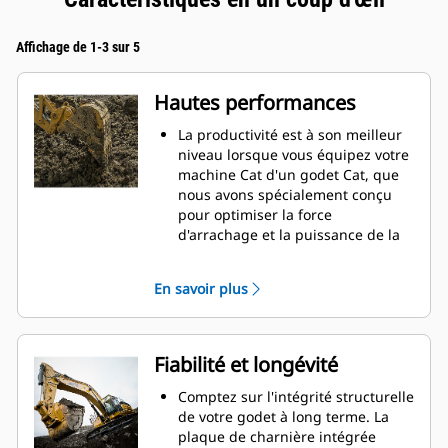
Affichage de 1-3 sur 5
Hautes performances
La productivité est à son meilleur
niveau lorsque vous équipez votre
machine Cat d'un godet Cat, que
nous avons spécialement conçu
pour optimiser la force
d'arrachage et la puissance de la
machine.
Le profil d'enveloppe à rayon
En savoir plus
double améliore le flux des
matières dans le godet. Le
dégagement de talon accru
garantit que le fond du godet ne
Fiabilité et longévité
frotte pas, ce qui réduit les coûts
d'entretien.
Comptez sur l'intégrité structurelle
La consommation de carburant est
de votre godet à long terme. La
maximale lors de l'excavation. Les
plaque de charnière intégrée