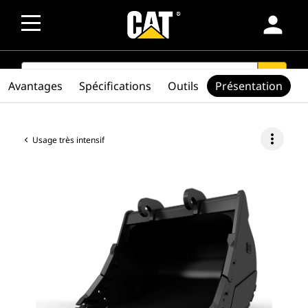
person
SEARCH
search
Avantages
Spécifications
Outils
Présentation
more_vert
Usage très intensif