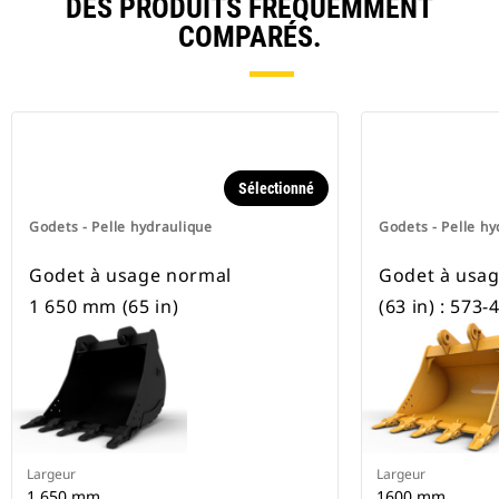
DES PRODUITS FRÉQUEMMENT
pneus.
COMPARÉS.
Sélectionné
Godets - Pelle hydraulique
Godets - Pelle hy
Godet à usage normal
Godet à usa
1 650 mm (65 in)
(63 in) : 573-
Largeur
Largeur
1 650 mm
1600 mm