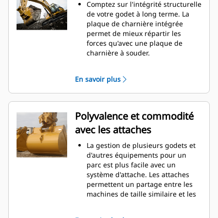
d'entretien.
Comptez sur l'intégrité structurelle
La consommation de carburant est
de votre godet à long terme. La
maximale lors de l'excavation. Les
plaque de charnière intégrée
godets Cat sont conçus pour
permet de mieux répartir les
creuser dans les matériaux
forces qu'avec une plaque de
rapidement afin d'améliorer
charnière à souder.
l'efficacité de fonctionnement
Les godets Cat sont fabriqués en
globale de votre machine.
acier haute résistance et sont
En savoir plus
Chargez plus de matière plus
résistants à l'abrasion, en
rapidement. La forme et les barres
particulier pour les composants
latérales du godet permettent une
d'usure excessive.
rétention optimale des matériaux
Protégez les zones d'usure
Polyvalence et commodité
dans le godet à chaque charge.
excessive les plus importantes de
avec les attaches
votre godet avec les outils
d'attaque du sol Cat
(GET). Les
®
La gestion de plusieurs godets et
protecteurs de longerons et les
d'autres équipements pour un
couteaux latéraux permettent de
parc est plus facile avec un
préserver les pièces du godet qui
système d'attache. Les attaches
entrent en contact et traversent
permettent un partage entre les
les matériaux le plus souvent.
machines de taille similaire et les
Réduisez les coûts d'entretien en
équipements peuvent être
choisissant le bon outil d'attaque
changés en quelques secondes