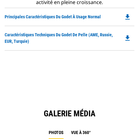
activité en pleine croissance.
file_download
Do
Principales Caractéristiques Du Godet À Usage Normal
P
O
Do
Caractéristiques Techniques Du Godet De Pelle (AME, Russie,
in
file_download
P
EUR, Turquie)
a
O
N
in
Ta
a
N
Ta
GALERIE MÉDIA
PHOTOS
VUE À 360°