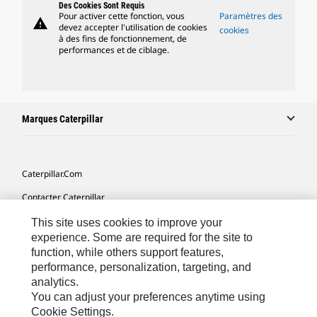
Des Cookies Sont Requis
Pour activer cette fonction, vous
Paramètres des
warning
devez accepter l'utilisation de cookies
cookies
à des fins de fonctionnement, de
performances et de ciblage.
Marques Caterpillar
Caterpillar.com
Contacter Caterpillar
Mes Préférences Marketing
This site uses cookies to improve your
experience. Some are required for the site to
Plan Du Site
function, while others support features,
performance, personalization, targeting, and
Cookie Settings
analytics.
Mentions Légales
You can adjust your preferences anytime using
Cookie Settings.
Confidentialité