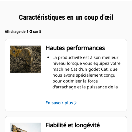
Caractéristiques en un coup d'œil
Affichage de 1-3 sur 5
Hautes performances
La productivité est à son meilleur
niveau lorsque vous équipez votre
machine Cat d'un godet Cat, que
nous avons spécialement conçu
pour optimiser la force
d'arrachage et la puissance de la
machine.
Le profil d'enveloppe à rayon
En savoir plus
double améliore le flux des
matières dans le godet. Le
dégagement de talon accru
garantit que le fond du godet ne
Fiabilité et longévité
frotte pas, ce qui réduit les coûts