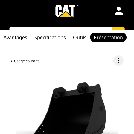
person
SEARCH
search
Avantages
Spécifications
Outils
Présentation
more_vert
Usage courant