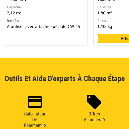
Capacité
Capacité
2,12 m³
1.80 m³
Interface
Poids
À utiliser avec attache spéciale CW-45
1232 kg
Affi
Outils Et Aide D'experts À Chaque Étape
Calculateur
Offres
De
Actuelles
Paiement