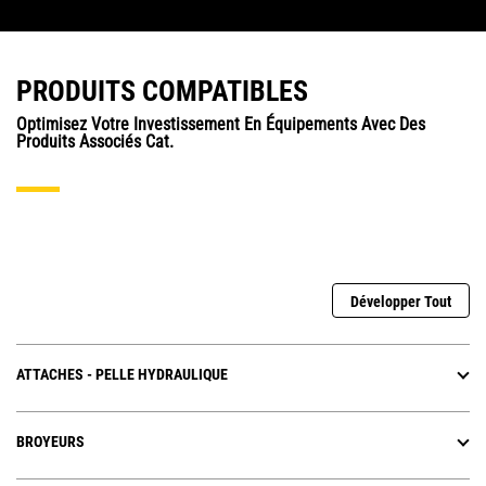
actions sont inefficaces et
provoquent une usure
excessive de la machine et
de ses composants. Suivre
PRODUITS COMPATIBLES
les conseils en matière d'état
de la machine peut
Optimisez Votre Investissement En Équipements Avec Des
contribuer à prolonger sa
Produits Associés Cat.
durée de vie, à améliorer la
technique d'excavation et à
réduire le gaspillage de
carburant.
Développer Tout
ATTACHES - PELLE HYDRAULIQUE
BROYEURS