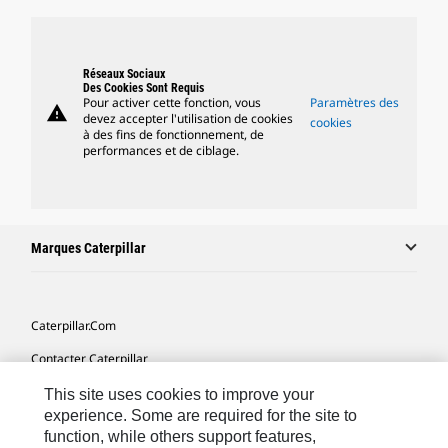
Réseaux Sociaux
Des Cookies Sont Requis
Pour activer cette fonction, vous
Paramètres des
warning
devez accepter l'utilisation de cookies
cookies
à des fins de fonctionnement, de
performances et de ciblage.
Marques Caterpillar
Caterpillar.com
Contacter Caterpillar
Mes Préférences Marketing
This site uses cookies to improve your
experience. Some are required for the site to
Plan Du Site
function, while others support features,