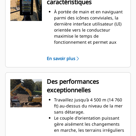
caractéristiques
À portée de main et en naviguant
parmi des icônes conviviales, la
dernière interface utilisateur (UI)
orientée vers le conducteur
maximise le temps de
fonctionnement et permet aux
équipes de commencer à travailler
sans délai. De la réorganisation
En savoir plus
des listes d'outils de travail à la
création de nouvelles
combinaisons d'outils de travail
selon les besoins, les conducteurs
Des performances
peuvent rapidement configurer les
exceptionnelles
machines et accéder facilement
aux informations.
Travaillez jusqu'à 4 500 m (14 760
L'interface permet aux
ft) au-dessus du niveau de la mer
conducteurs de maintenir la
sans détarage.
précision et d'optimiser chaque
Le couple d'orientation puissant
seconde de leur poste de travail.
gère aisément les changements
L'ajout de la possibilité d'intégrer
en marche, les terrains irréguliers
des attaches et des accessoires