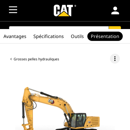
person
SEARCH
search
Avantages
Spécifications
Outils
Présentation
more_vert
Grosses pelles hydrauliques