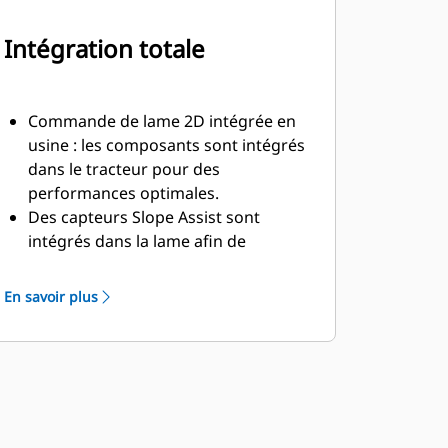
Intégration totale
Commande de lame 2D intégrée en
usine : les composants sont intégrés
dans le tracteur pour des
performances optimales.
Des capteurs Slope Assist sont
intégrés dans la lame afin de
protéger les composants et
augmenter encore leur longue durée
En savoir plus
de vie.
Aucun indicateur d'angle de pente
nécessaire : l'inclinaison
longitudinale et la pente transversale
de la lame sont indiquées
directement sur l'affichage principal.