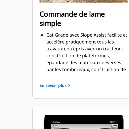
Commande de lame
simple
Cat Grade avec Slope Assist facilite et
accélère pratiquement tous les
travaux entrepris avec un tracteur :
construction de plateformes,
épandage des matériaux déversés
par les tombereaux, construction de
pentes et de remblais, et bien plus
encore.
En savoir plus
Maintient l'inclinaison longitudinale
et/ou la pente transversale pour une
meilleure qualité de surface, et ce
même si le conducteur est peu
expérimenté.
Aucune station de base ni aucun