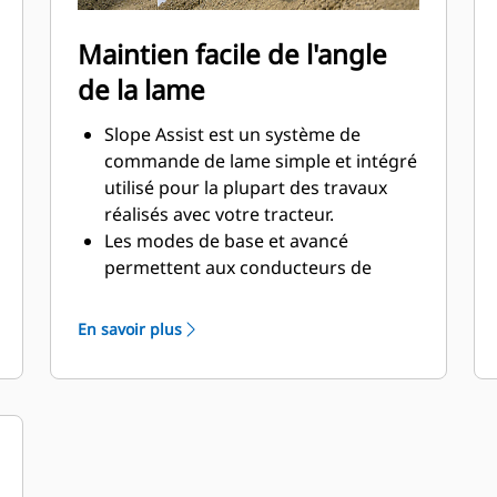
Maintien facile de l'angle
de la lame
Slope Assist est un système de
commande de lame simple et intégré
utilisé pour la plupart des travaux
réalisés avec votre tracteur.
Les modes de base et avancé
permettent aux conducteurs de
personnaliser les fonctions et
d'optimiser la productivité.
En savoir plus
Slope Assist permet aux conducteurs
de commander l'inclinaison
longitudinale et la pente transversale
séparément ou simultanément.
Basculez facilement entre le mode
manuel et le mode automatique