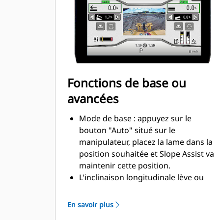
GPS, laser ou matériel
supplémentaire nécessaire pour
utiliser Slope Assist. Plus rien à
déposer de la machine à la fin de la
journée.
Slope Assist comprend une grande
interface intuitive permettant aux
Fonctions de base ou
conducteurs de facilement accéder
avancées
aux plans de conception.
Slope Assist fonctionne parfaitement
Mode de base : appuyez sur le
avec des systèmes GPS 3D pour les
bouton "Auto" situé sur le
transitions, le nettoyage, la
manipulateur, placez la lame dans la
conception de plans/modifications
position souhaitée et Slope Assist va
simples et les zones où le signal GPS
maintenir cette position.
peut être perdu/indisponible.
L'inclinaison longitudinale lève ou
abaisse automatiquement la lame
afin de maintenir la pente souhaitée.
En savoir plus
La pente transversale de la lame