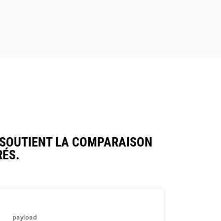
de chargement en temps réel : vide,
partiel, dernière passe et pleine
charge. Visible aux quatre coins de la
cabine.
SOUTIENT LA COMPARAISON
ÉS.
payload