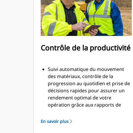
automatiquement au conducteur de
la chargeuse le moment où la charge
utile cible est atteinte.
Améliorez votre capacité de
transport : chargez les tombereaux à
refus sans les surcharger ; déplacer
davantage de matériau
Contrôle de la productivité
conformément à la capacité et à la
performance de la machine.
Suivi automatique du mouvement
des matériaux, contrôle de la
progression au quotidien et prise de
décisions rapides pour assurer un
rendement optimal de votre
opération grâce aux rapports de
charge utile en ligne VisionLink.
Affichage des tendances pour
En savoir plus
améliorer la précision des