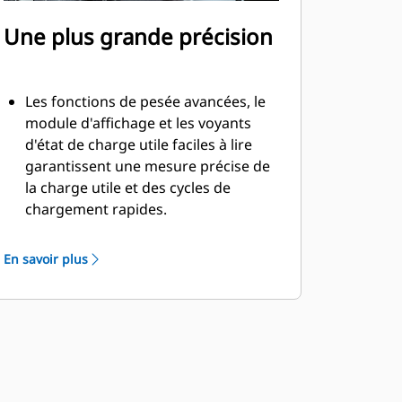
Une plus grande précision
Les fonctions de pesée avancées, le
module d'affichage et les voyants
d'état de charge utile faciles à lire
garantissent une mesure précise de
la charge utile et des cycles de
chargement rapides.
Mesure de la charge utile en temps
réel : affiche immédiatement le poids
En savoir plus
de charge dans la cabine et le poids
de la charge utile en continu pendant
le déplacement.
Compensation en cas de retour des
matériaux : calcule les matériaux non
déchargés, lors de dernière charge