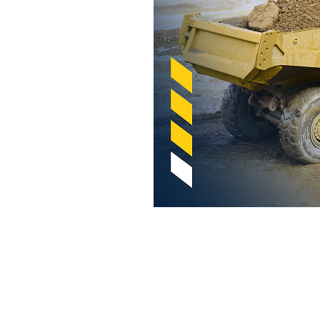
Cat Payload Pour Tombereaux Articulés
Ava
Modifier le modèle