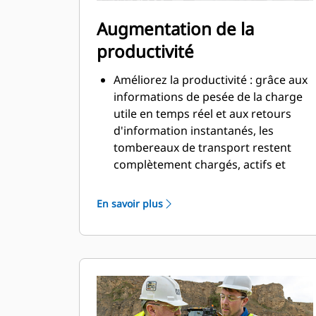
Augmentation de la
productivité
Améliorez la productivité : grâce aux
informations de pesée de la charge
utile en temps réel et aux retours
d'information instantanés, les
tombereaux de transport restent
complètement chargés, actifs et
atteignent des niveaux de
production optimisés ; le parc
En savoir plus
travaille ainsi à plein potentiel.
Travaillez sereinement, sans
approximation : le moniteur situé à
l'intérieur de la cabine affiche l'état et
le poids de la charge utile et les
témoins extérieurs indiquent