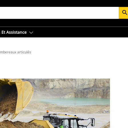
searc
 Et Assistance
ombereaux articulés