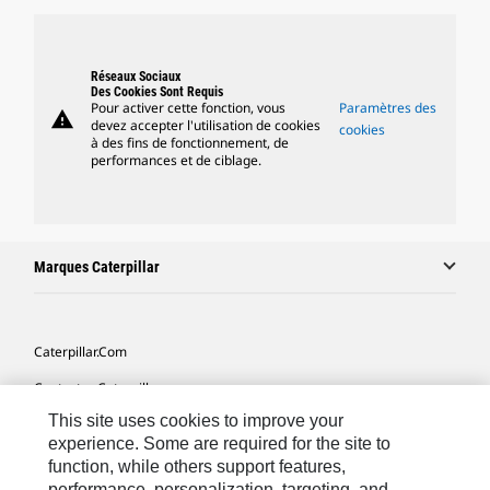
Réseaux Sociaux
Des Cookies Sont Requis
Pour activer cette fonction, vous
Paramètres des
warning
devez accepter l'utilisation de cookies
cookies
à des fins de fonctionnement, de
performances et de ciblage.
Marques Caterpillar
Caterpillar.com
Contacter Caterpillar
This site uses cookies to improve your
Mes Préférences Marketing
experience. Some are required for the site to
Plan Du Site
function, while others support features,
performance, personalization, targeting, and