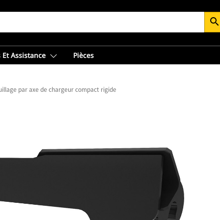
searc
 Et Assistance
Pièces
illage par axe de chargeur compact rigide sur interface horizontale