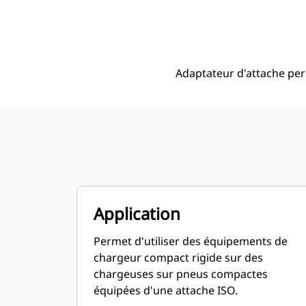
Adaptateur À Verrouillage Par Axe De Chargeur Compact Rigide Sur Interface Horizontale
Ava
Modifier le modèle
Adaptateur d'attache per
Application
Permet d'utiliser des équipements de
chargeur compact rigide sur des
chargeuses sur pneus compactes
équipées d'une attache ISO.