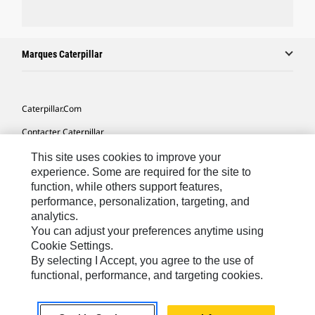
Marques Caterpillar
Caterpillar.com
Contacter Caterpillar
Mes Préférences Marketing
This site uses cookies to improve your
experience. Some are required for the site to
Plan Du Site
function, while others support features,
performance, personalization, targeting, and
Cookie Settings
analytics.
Légales
You can adjust your preferences anytime using
Cookie Settings.
Confidentialité
By selecting I Accept, you agree to the use of
functional, performance, and targeting cookies.
Europe - Français
© 2026 Caterpillar. Tous droits réservés.