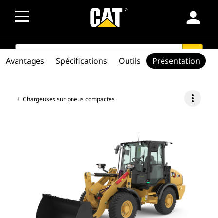
person
SEARCH
search
Avantages
Spécifications
Outils
Présentation
more_vert
Chargeuses sur pneus compactes