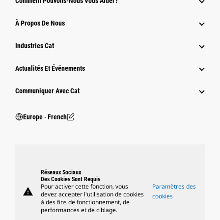
Comment Pouvons-Nous Vous Aider?
À Propos De Nous
Industries Cat
Actualités Et Événements
Communiquer Avec Cat
Europe ‧ French
Réseaux Sociaux
Des Cookies Sont Requis
Pour activer cette fonction, vous
Paramètres des
warning
devez accepter l'utilisation de cookies
cookies
à des fins de fonctionnement, de
performances et de ciblage.