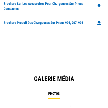
Do
Brochure Sur Les Accessoires Pour Chargeuses Sur Pneus
in
file_download
P
Compactes
a
O
N
in
Ta
file_download
Do
Brochure Produit Des Chargeuses Sur Pneus 906, 907, 908
a
P
N
O
Ta
in
a
N
Ta
GALERIE MÉDIA
PHOTOS