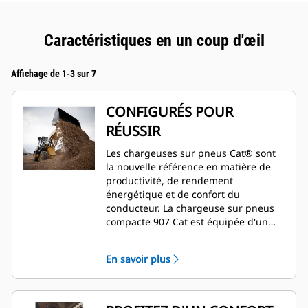
Caractéristiques en un coup d'œil
Affichage de 1-3 sur 7
CONFIGURÉS POUR
RÉUSSIR
Les chargeuses sur pneus Cat® sont
la nouvelle référence en matière de
productivité, de rendement
énergétique et de confort du
conducteur. La chargeuse sur pneus
compacte 907 Cat est équipée d'un
moteur C2.8 à couple élevé qui
fonctionne en association avec une
En savoir plus
chaîne cinématique intelligente à
hystats pour offrir un rendement
énergétique exceptionnel. Ce moteur
répond aux exigences de la norme