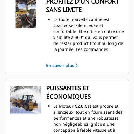
PROFITEZ D'UN CONFORT
Stage V pour l'Union européenne (Tier
SANS LIMITE
4 Final de l'EPA pour les États-Unis),
grâce à un module d'émissions
La toute nouvelle cabine est
propres conçu pour s'autogérer afin
spacieuse, silencieuse et
que vous puissiez vous concentrer sur
confortable. Elle offre en outre une
la tâche à accomplir.
visibilité à 360° qui vous permet
de rester productif tout au long de
la journée. Les commandes
montées sur le siège comprennent
un manipulateur multifonction
En savoir plus
pour les fonctions de levage et
d'inclinaison ainsi qu'une plage de
vitesse contrôlable au pouce, un
interrupteur marche avant/point
PUISSANTES ET
mort/marche arrière (FNR), un
ÉCONOMIQUES
contacteur de blocage de
différentiel et un débit constant.
Le Moteur C2.8 Cat est propre et
Un manipulateur dédié à une
silencieux, tout en fournissant des
quatrième fonction est également
performances et une robustesse
disponible en option.
non négligeables, grâce à une
L'affichage numérique avec
conception à faible vitesse et à
touches à effleurement permettent