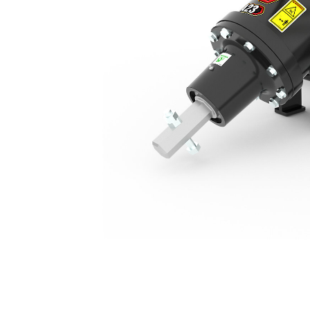
A23, Attache Compacte Rigide
Ava
Modifier le modèle