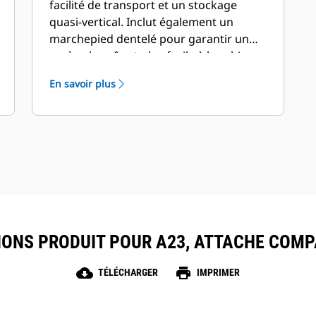
facilité de transport et un stockage
quasi-vertical. Inclut également un
marchepied dentelé pour garantir un
accès plus sûr et plus facile à la cabine.
En savoir plus
IONS PRODUIT POUR A23, ATTACHE COMP
cloud_download
print
TÉLÉCHARGER
IMPRIMER