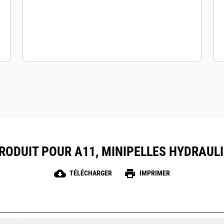
RODUIT POUR A11, MINIPELLES HYDRAUL
cloud_download
print
TÉLÉCHARGER
IMPRIMER