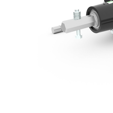
A11, Minipelles Hydrauliques De 2 Tonnes
Ava
Modifier le modèle