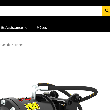
searc
 Et Assistance
Pièces
iques de 2 tonnes