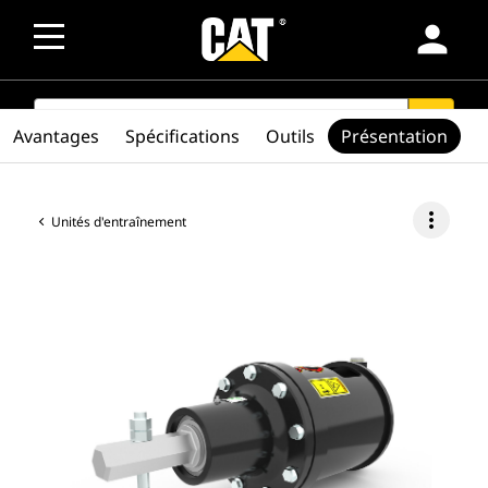
person
SEARCH
search
Avantages
Spécifications
Outils
Présentation
more_vert
Unités d'entraînement