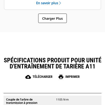
une vitesse et un couple de sortie
En savoir plus
optimaux pour les applications de
service extrêmes, aux exigences
de performance de forage élevées.
Charger Plus
SPÉCIFICATIONS PRODUIT POUR UNITÉ
D'ENTRAÎNEMENT DE TARIÈRE A11
cloud_download
print
TÉLÉCHARGER
IMPRIMER
Couple de l'arbre de
1105 N·m
transmission à pression