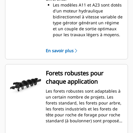
Les modèles A11 et A23 sont dotés
d'un moteur hydraulique
bidirectionnel à vitesse variable de
type gérotor générant un régime
et un couple de sortie optimaux
pour les travaux légers à moyens.
Le modèle A41 est doté d'un
moteur hydraulique bidirectionnel
En savoir plus
à vitesse variable de type gérotor,
avec train planétaire simple
réduction, monté sur un boîtier
d'entraînement de planétaire en
Forets robustes pour
ligne pour une vitesse et un
chaque application
couple de sortie de foret optimaux
pour les applications de service
Les forets robustes sont adaptables à
modéré à difficile.
un certain nombre de projets. Les
Le modèle A68 est doté d'un
forets standard, les forets pour arbre,
motoréducteur hydraulique
les forets industriels et les forets de
bidirectionnel à vitesse variable,
tête pour roche de forage pour roche
avec train planétaire simple
standard (à boulonner) sont proposés
réduction, monté sur boîtier
pour couvrir une large gamme
d'entraînement de planétaire pour
d'applications et de conditions de sol.