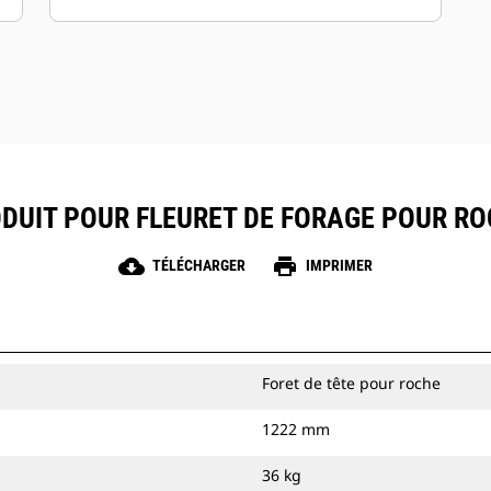
pour les stations intérieures. Les vis
sont disponibles en face dure ou au
carbure afin de résister au sol abrasif et
à la roche compactée.
DUIT POUR FLEURET DE FORAGE POUR ROC
cloud_download
print
TÉLÉCHARGER
IMPRIMER
Foret de tête pour roche
1222 mm
36 kg