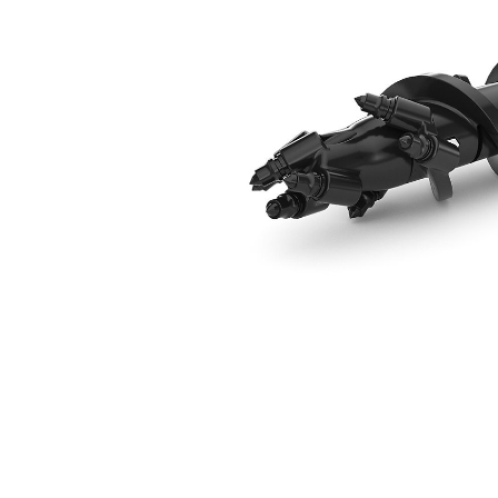
Fleuret De Forage Pour Roche De 152 Mm (6 In)
Ava
Modifier le modèle