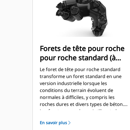
Forets de tête pour roche
pour roche standard (à
boulonner)
Le foret de tête pour roche standard
transforme un foret standard en une
version industrielle lorsque les
conditions du terrain évoluent de
normales à difficiles, y compris les
roches dures et divers types de béton.
Les forets pour arbres s'utilisent plus
facilement dans un sol abrasif et dans la
En savoir plus
roche fracturable.