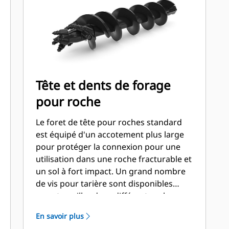
Tête et dents de forage
pour roche
Le foret de tête pour roches standard
est équipé d'un accotement plus large
pour protéger la connexion pour une
utilisation dans une roche fracturable et
un sol à fort impact. Un grand nombre
de vis pour tarière sont disponibles
pour travailler dans différents sols.
Dents écartées pour la station
En savoir plus
extérieure et dents plates et/ou en burin