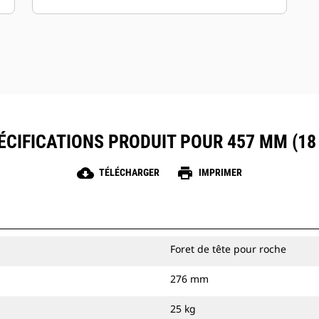
pour les stations intérieures. Les vis
sont disponibles en face dure ou au
carbure afin de résister au sol abrasif et
à la roche compactée.
ÉCIFICATIONS PRODUIT POUR 457 MM (18 
cloud_download
print
TÉLÉCHARGER
IMPRIMER
Foret de tête pour roche
276 mm
25 kg