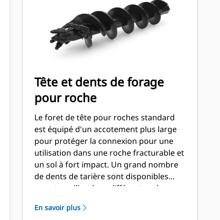
Tête et dents de forage
pour roche
Le foret de tête pour roches standard
est équipé d'un accotement plus large
pour protéger la connexion pour une
utilisation dans une roche fracturable et
un sol à fort impact. Un grand nombre
de dents de tarière sont disponibles
pour travailler dans différents sols.
Dents écartées pour la station
En savoir plus
extérieure et dents plates et/ou en burin