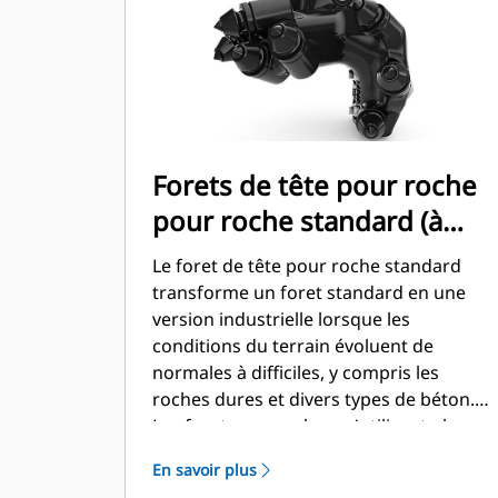
Forets de tête pour roche
pour roche standard (à
boulonner)
Le foret de tête pour roche standard
transforme un foret standard en une
version industrielle lorsque les
conditions du terrain évoluent de
normales à difficiles, y compris les
roches dures et divers types de béton.
Les forets pour arbres s'utilisent plus
facilement dans un sol abrasif et dans la
En savoir plus
roche fracturable.