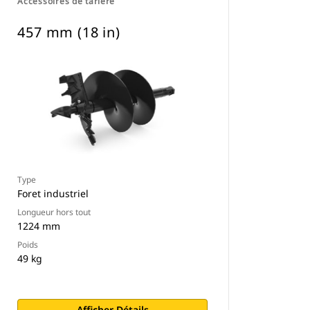
Accessoires de tarière
457 mm (18 in)
Type
Foret industriel
Longueur hors tout
1224 mm
Poids
49 kg
Afficher Détails