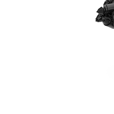
457 Mm (18 In)
Ava
Modifier le modèle