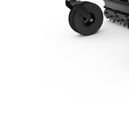
Orientation Manuelle PR118
Ava
Modifier le modèle