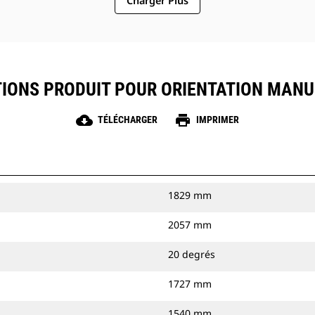
Charger Plus
TIONS PRODUIT POUR ORIENTATION MANU
cloud_download
print
TÉLÉCHARGER
IMPRIMER
1829 mm
2057 mm
20 degrés
1727 mm
1540 mm