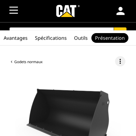
person
SEARCH
search
Avantages
Spécifications
Outils
Présentation
more_vert
Godets normaux