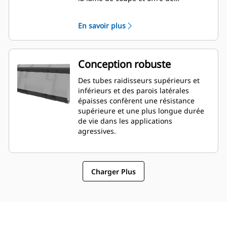
meilleures capacités de nivellement.
L'orientation et le placement de la
En savoir plus
lame peuvent être plus faciles à
évaluer depuis la cabine.
Conception robuste
Des tubes raidisseurs supérieurs et
inférieurs et des parois latérales
épaisses confèrent une résistance
supérieure et une plus longue durée
de vie dans les applications
agressives.
Charger Plus