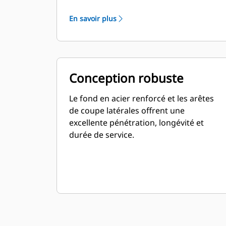
capacité supérieure pour les
En savoir plus
applications de matériaux de faible
densité propres aux segments de
l'agriculture, du traitement des déchets,
etc. Ces applications nécessitent
généralement des forces d'arrachage
Conception robuste
modérées à faibles. Le facteur de
remplissage pour les godets de la série
Le fond en acier renforcé et les arêtes
Performance permet d'obtenir une
de coupe latérales offrent une
capacité jusqu'à 115 % supérieure que
excellente pénétration, longévité et
celle spécifiée.
durée de service.