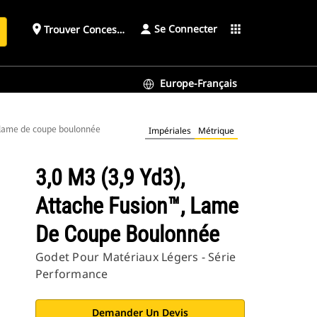
Se Connecter
place
apps
Trouver Concessionnaire
h
Europe-Français
, lame de coupe boulonnée
Impériales
Métrique
3,0 M3 (3,9 Yd3),
Attache Fusion™, Lame
De Coupe Boulonnée
Godet Pour Matériaux Légers - Série
Performance
Demander Un Devis