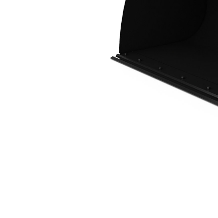
3,0 M3 (3,9 Yd3), Attache Fusion™, Lame De Coupe Boulonnée
Ava
Modifier le modèle