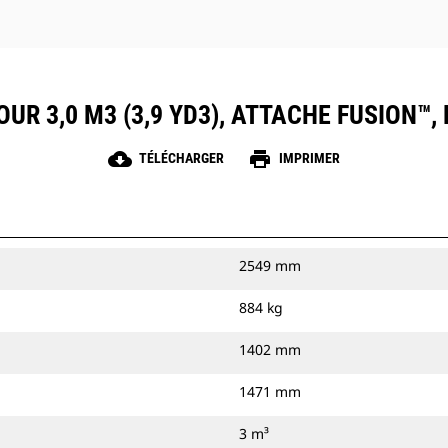
OUR 3,0 M3 (3,9 YD3), ATTACHE FUSION™
cloud_download
print
TÉLÉCHARGER
IMPRIMER
2549 mm
884 kg
1402 mm
1471 mm
3 m³