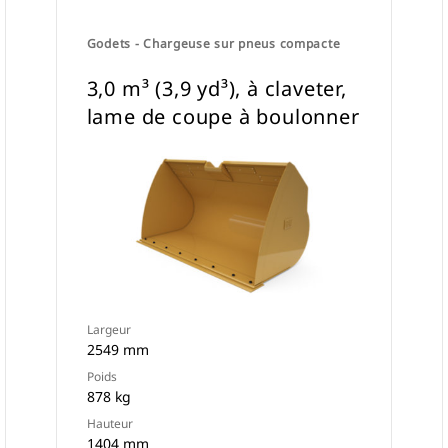
Godets - Chargeuse sur pneus compacte
3,0 m³ (3,9 yd³), à claveter,
lame de coupe à boulonner
Largeur
2549 mm
Poids
878 kg
Hauteur
1404 mm