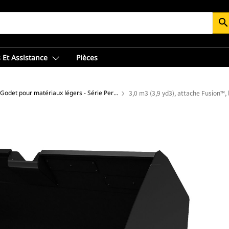
searc
 Et Assistance
Pièces
Godet pour matériaux légers - Série Performance
3,0 m3 (3,9 yd3), attache Fusion™