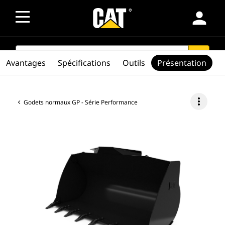
person
SEARCH
search
Avantages
Spécifications
Outils
Présentation
more_vert
Godets normaux GP - Série Performance