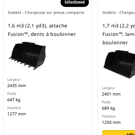
Sélectionné
Godets - Chargeuse sur pneus compacte
Godets - Charge
1,6 m3 (2,1 yd3), attache
1,7 m3 (2,2 y
Fusion™, dents à boulonner
Fusion™, lam
boulonner
Largeur
2435 mm
Largeur
Poids
2401 mm
647 kg
Poids
Hauteur
689 kg
1277 mm
Hauteur
1250 mm
Affi