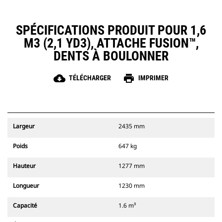
SPÉCIFICATIONS PRODUIT POUR 1,6
M3 (2,1 YD3), ATTACHE FUSION™,
DENTS À BOULONNER
cloud_download
print
TÉLÉCHARGER
IMPRIMER
Largeur
2435 mm
Poids
647 kg
Hauteur
1277 mm
Longueur
1230 mm
Capacité
1.6 m³