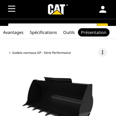
person
SEARCH
search
Avantages
Spécifications
Outils
Présentation
more_vert
Godets normaux GP - Série Performance