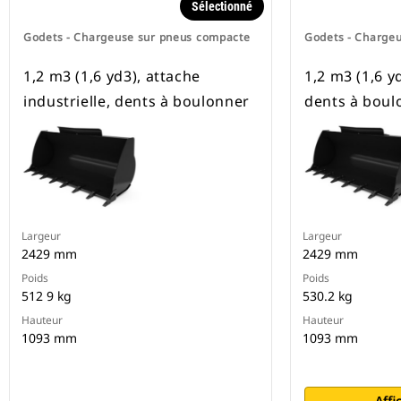
Sélectionné
Godets - Chargeuse sur pneus compacte
Godets - Charge
1,2 m3 (1,6 yd3), attache
1,2 m3 (1,6 y
industrielle, dents à boulonner
dents à boul
Largeur
Largeur
2429 mm
2429 mm
Poids
Poids
512 9 kg
530.2 kg
Hauteur
Hauteur
1093 mm
1093 mm
Affi