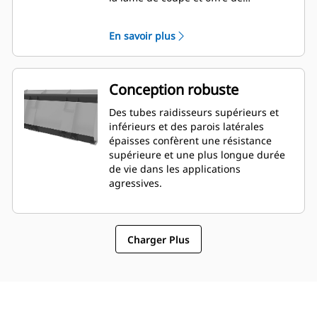
meilleures capacités de nivellement.
L'orientation et le placement de la
En savoir plus
lame peuvent être plus faciles à
évaluer depuis la cabine.
Conception robuste
Des tubes raidisseurs supérieurs et
inférieurs et des parois latérales
épaisses confèrent une résistance
supérieure et une plus longue durée
de vie dans les applications
agressives.
Charger Plus