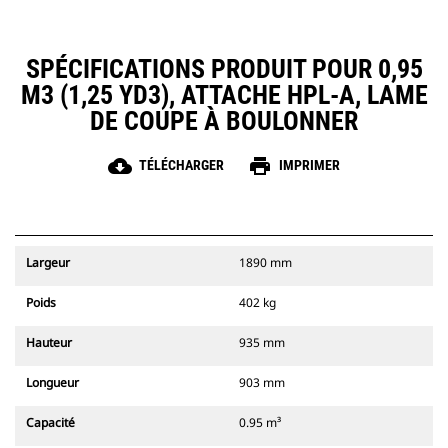
SPÉCIFICATIONS PRODUIT POUR 0,95
M3 (1,25 YD3), ATTACHE HPL-A, LAME
DE COUPE À BOULONNER
cloud_download
print
TÉLÉCHARGER
IMPRIMER
Largeur
1890 mm
Poids
402 kg
Hauteur
935 mm
Longueur
903 mm
Capacité
0.95 m³