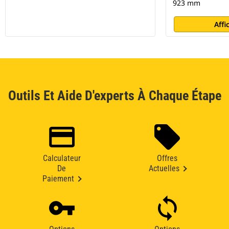
923 mm
Affi
Outils Et Aide D'experts À Chaque Étape
Calculateur
Offres
De
Actuelles
Paiement