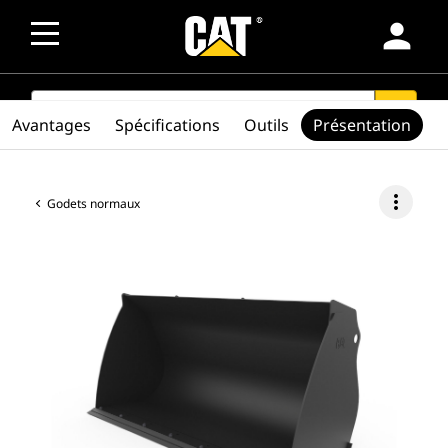
person
SEARCH
search
Avantages
Spécifications
Outils
Présentation
more_vert
Godets normaux