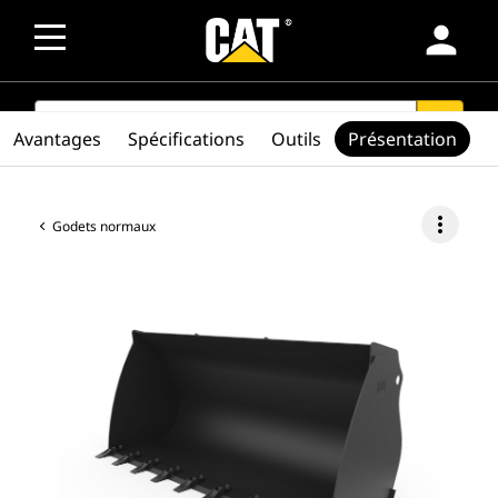
person
SEARCH
search
Avantages
Spécifications
Outils
Présentation
more_vert
Godets normaux