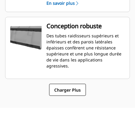
En savoir plus
lame peuvent être plus faciles à
évaluer depuis la cabine.
Conception robuste
Des tubes raidisseurs supérieurs et
inférieurs et des parois latérales
épaisses confèrent une résistance
supérieure et une plus longue durée
de vie dans les applications
agressives.
Charger Plus