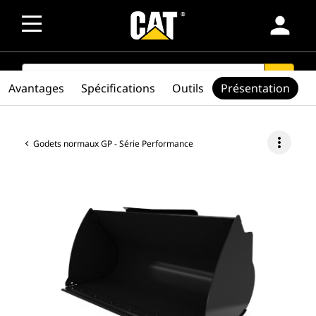
person
SEARCH
search
Avantages
Spécifications
Outils
Présentation
more_vert
Godets normaux GP - Série Performance