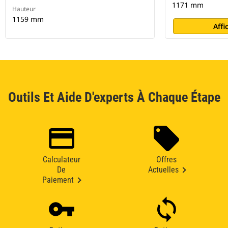
1171 mm
Hauteur
1159 mm
Affi
Outils Et Aide D'experts À Chaque Étape
Calculateur
Offres
De
Actuelles
Paiement