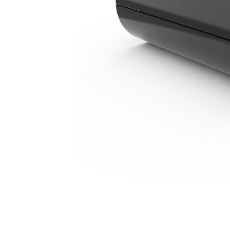
CV117
Ava
Modifier le modèle