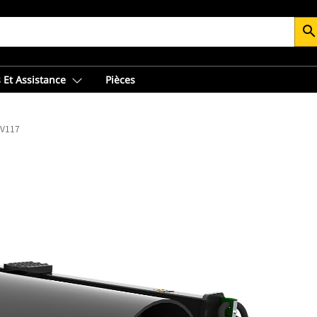
searc
 Et Assistance
Pièces
V117