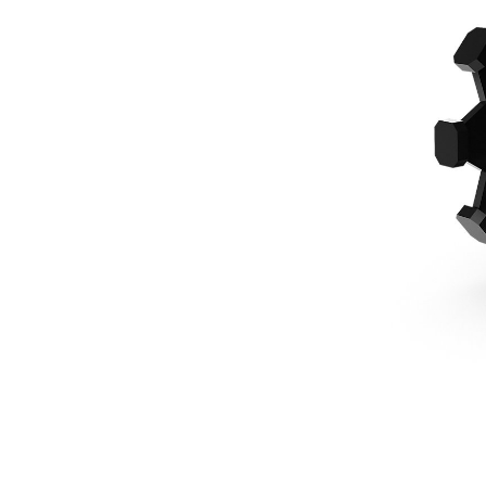
610 Mm (24 In), 415-444, À Claveter
Ava
Modifier le modèle