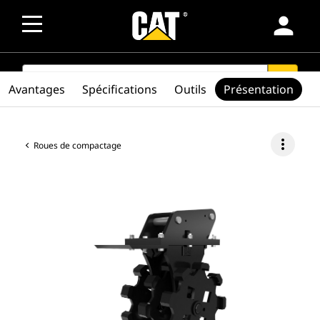
person
SEARCH
search
Avantages
Spécifications
Outils
Présentation
more_vert
Roues de compactage